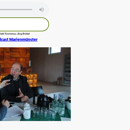
ald Tourismus, Jörg Brökel
dcast Marienmünster