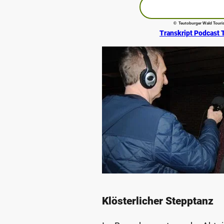
© Teutoburger Wald Touris
Transkript Podcast 
Podcastaufnahme in Bünde
Klösterlicher Stepptanz