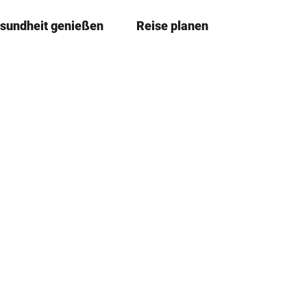
sundheit genießen
Reise planen
T
Merkzettel
Suche
e
i
l
e
n