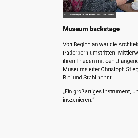
© Teutoburger Wald Tourismus, Jan Brökel
Museum backstage
Von Beginn an war die Archit
Paderborn umstritten. Mittler
ihren Frieden mit den „hängen
Museumsleiter Christoph Stie
Blei und Stahl nennt.
„Ein großartiges Instrument, 
inszenieren.“