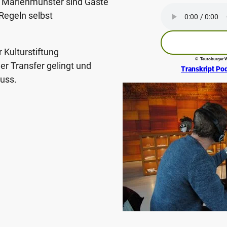
 Marienmünster sind Gäste
-Regeln selbst
Kulturstiftung
© Teutoburger W
er Transfer gelingt und
Transkript Po
uss.
Podcastaufnahme zum Thema Klöster in Höxter