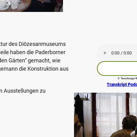
ektur des Diözesanmuseums
weile haben die Paderborner
den Gärten“ gemacht, wie
gemann die Konstruktion aus
© Teutoburger W
Transkript Po
um Ausstellungen zu