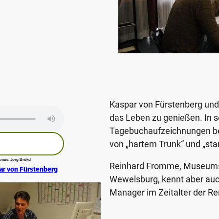
Interview zum Podcast über Diözesanmuseum
Kaspar von Fürstenberg und 
das Leben zu genießen. In s
Tagebuchaufzeichnungen ber
von „hartem Trunk“ und „st
mus, Jörg Brökel
Reinhard Fromme, Museum
ar von Fürstenberg
Wewelsburg, kennt aber auc
Manager im Zeitalter der R