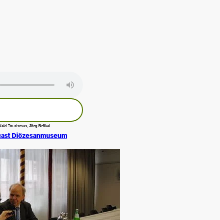
ald Tourismus, Jörg Brökel
dcast Diözesanmuseum