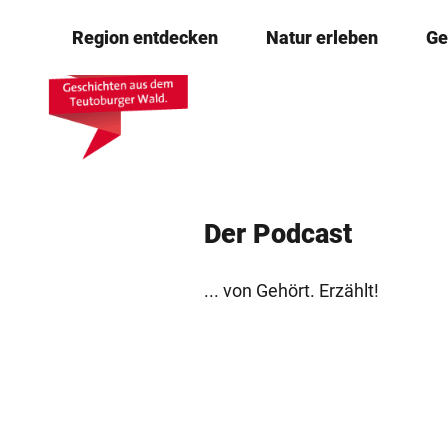
Z
© Teutoburger Wald Tourismus, M. Schoberer
Region entdecken
Natur erleben
Ge
u
m
I
n
h
a
l
Der Podcast
t
... von Gehört. Erzählt!