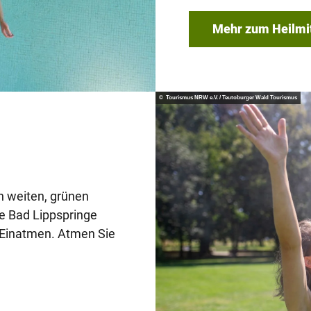
Mehr zum Heilmi
© Tourismus NRW e.V. / Teutoburger Wald Tourismus
n weiten, grünen
ie Bad Lippspringe
m Einatmen. Atmen Sie