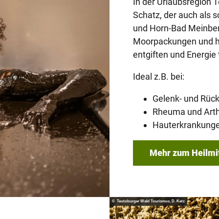
In der Urlaubsregion T
Schatz, der auch als s
und Horn-Bad Meinberg
Moorpackungen und h
entgiften und Energie
Ideal z.B. bei:
Gelenk- und Rü
Rheuma und Art
Hauterkrankung
Mehr zum Heilmi
© Teutoburger Wald Tourismus, D. Ketz