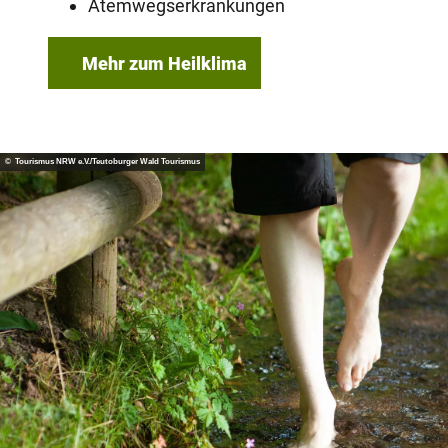
Atemwegserkrankungen
Mehr zum Heilklima
© Tourismus NRW e.V./Teutoburger Wald Tourismus