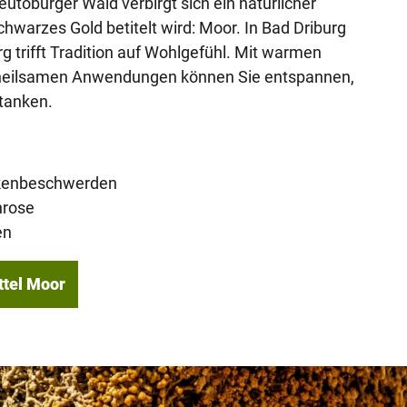
eutoburger Wald verbirgt sich ein natürlicher
chwarzes Gold betitelt wird: Moor. In Bad Driburg
 trifft Tradition auf Wohlgefühl. Mit warmen
eilsamen Anwendungen können Sie entspannen,
 tanken.
ckenbeschwerden
hrose
en
ttel Moor