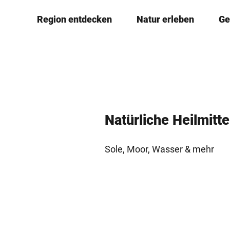
Z
© Teutoburger Wald Tourismus, D. Ketz
Region entdecken
Natur erleben
Ge
u
m
I
n
h
a
l
Natürliche Heilmitte
t
Sole, Moor, Wasser & mehr