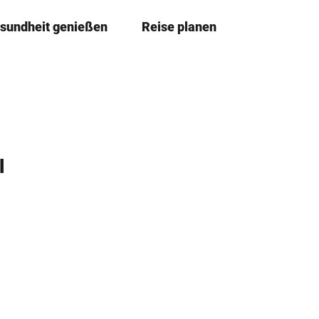
sundheit genießen
Reise planen
T
Merkze
Su
e
i
l
e
n
l