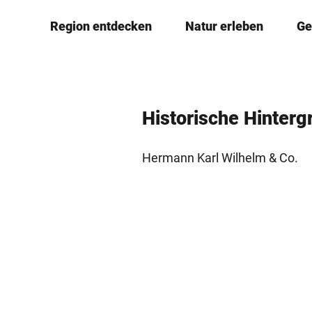
Z
© Minden Marketing
Region entdecken
Natur erleben
Ge
u
m
I
n
h
Historische ­Hinter
a
l
Hermann Karl Wilhelm & Co.
t