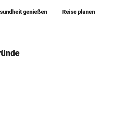
sundheit genießen
Reise planen
T
Merkze
Su
e
i
l
e
gründe
n