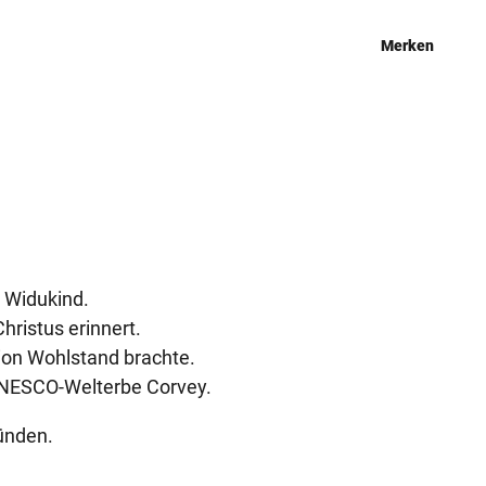
Merken
 Widukind.
ristus erinnert.
gion Wohlstand brachte.
m UNESCO-Welterbe Corvey.
ründen.