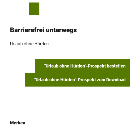
Z
© M. Schoberer
u
T
Merkzettel
Suche
Menü
m
e
I
i
Barrierefrei ­unterwegs
n
l
h
e
a
n
Urlaub ohne Hürden
l
t
"Urlaub ohne Hürden"-Prospekt bestellen
"Urlaub ohne Hürden"-Prospekt zum Download
Merken