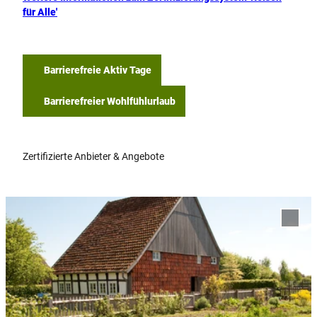
für Alle'
Barrierefreie Aktiv Tage
Barrierefreier Wohlfühlurlaub
Zertifizierte Anbieter & Angebote
D
e
'LWL-
t
Indus
- Zieg
a
zur M
i
hinzu
l
s
e