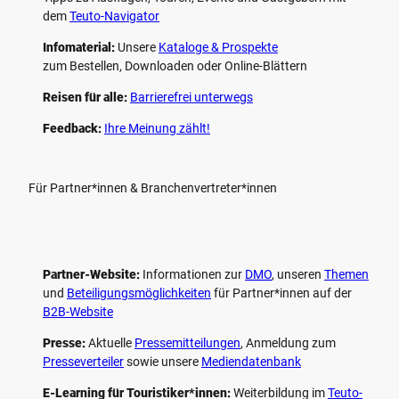
dem
Teuto-Navigator
Infomaterial:
Unsere
Kataloge & Prospekte
zum Bestellen, Downloaden oder Online-Blättern
Reisen für alle:
Barrierefrei unterwegs
Feedback:
Ihre Meinung zählt!
Für Partner*innen & Branchenvertreter*innen
Partner-Website:
Informationen zur
DMO
, unseren ­
Themen
und
Beteiligungs­möglichkeiten
für Partner*innen auf der
B2B-Website
Presse:
Aktuelle
Pressemitteilungen
, Anmeldung zum
Presseverteiler
sowie unsere
Mediendatenbank
E-Learning für Touristiker*innen:
Weiterbildung im
Teuto-