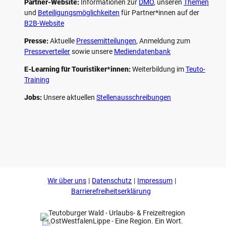
Partner-Website:
Informationen zur
DMO
, unseren ­
Themen
und
Beteiligungs­möglichkeiten
für Partner*innen auf der
B2B-Website
Presse:
Aktuelle
Pressemitteilungen
, Anmeldung zum
Presseverteiler
sowie unsere
Mediendatenbank
E-Learning für Touristiker*innen:
Weiterbildung im
Teuto-
Training
Jobs:
Unsere aktuellen
Stellenausschreibungen
F
P
Y
I
a
i
o
n
c
n
u
s
e
t
t
t
b
e
u
a
o
r
b
g
Wir über uns
Datenschutz
Impressum
o
e
e
r
k
s
a
Barrierefreiheitserklärung
t
m