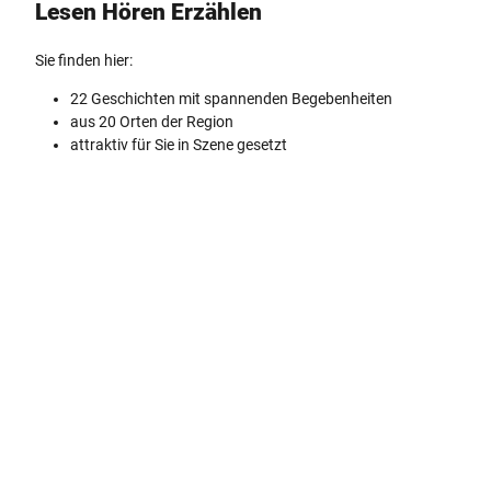
Lesen Hören ­Erzählen
Sie finden hier:
22 Geschichten mit spannenden Begebenheiten
aus 20 Orten der Region
attraktiv für Sie in Szene gesetzt
Z
u
m
G
e