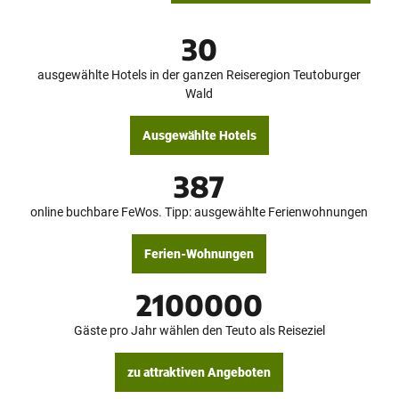
e
n-Ba
r
e
i
d Mei
nberg
r
e
n
/ D. K
b
,
etz
30
a
e
m
r
e
c
g
h
ausgewählte Hotels in der ganzen Reiseregion Teutoburger
h
e
r
Wald
t
n
.
S
.
u
e
.
n
Ausgewählte Hotels
m
i
g
n
387
a
r
h
online buchbare FeWos. Tipp: ausgewählte Ferienwohnungen
ä
u
s
Ferien-Wohnungen
e
r
W
2100000
o
h
n
Gäste pro Jahr wählen den Teuto als Reiseziel
m
o
b
zu attraktiven Angeboten
i
l