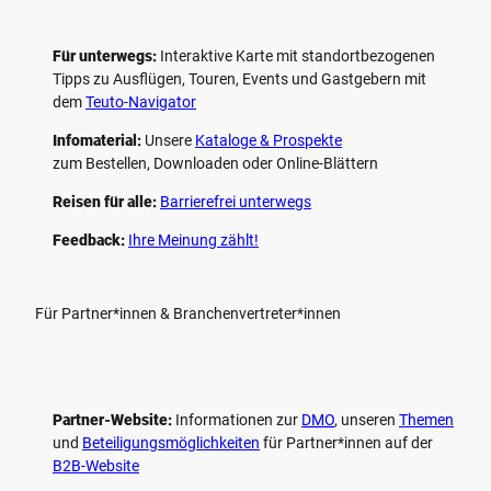
Für unterwegs:
Interaktive Karte mit standort­bezogenen
Tipps zu Ausflügen, Touren, Events und Gastgebern mit
dem
Teuto-Navigator
Infomaterial:
Unsere
Kataloge & Prospekte
zum Bestellen, Downloaden oder Online-Blättern
Reisen für alle:
Barrierefrei unterwegs
Feedback:
Ihre Meinung zählt!
Für Partner*innen & Branchenvertreter*innen
Partner-Website:
Informationen zur
DMO
, unseren ­
Themen
und
Beteiligungs­möglichkeiten
für Partner*innen auf der
B2B-Website