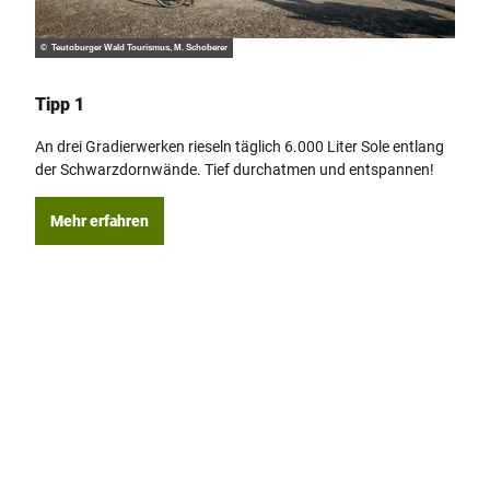
© Teut
© Teutoburger Wald Tourismus, M. Schoberer
Tipp
Tipp 1
Absc
An drei Gradierwerken rieseln täglich 6.000 Liter Sole entlang
und 
der Schwarzdornwände. Tief durchatmen und entspannen!
Konz
verb
Mehr erfahren
Erleb
Me