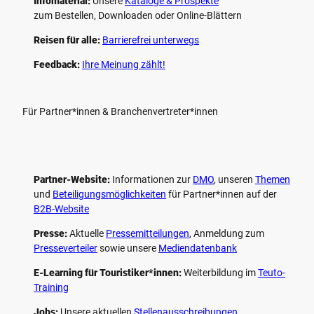
Infomaterial:
Unsere
Kataloge & Prospekte
zum Bestellen, Downloaden oder Online-Blättern
Reisen für alle:
Barrierefrei unterwegs
Feedback:
Ihre Meinung zählt!
Für Partner*innen & Branchenvertreter*innen
Partner-Website:
Informationen zur
DMO
, unseren ­
Themen
und
Beteiligungs­möglichkeiten
für Partner*innen auf der
B2B-Website
Presse:
Aktuelle
Pressemitteilungen
, Anmeldung zum
Presseverteiler
sowie unsere
Mediendatenbank
E-Learning für Touristiker*innen:
Weiterbildung im
Teuto-
Training
Jobs:
Unsere aktuellen
Stellenausschreibungen