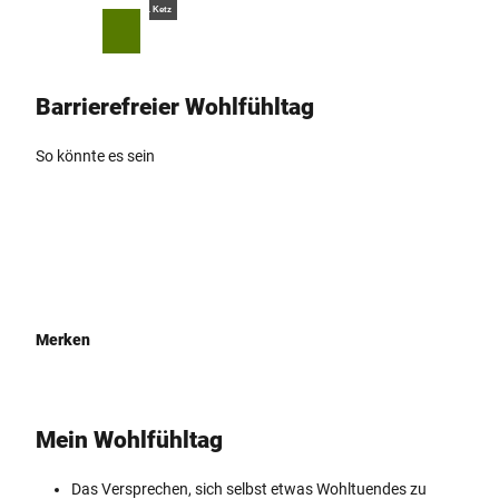
Z
© Teutoburger Wald Tourismus, D. Ketz
u
T
Merkzettel
Suche
Menü
m
e
I
i
Barrierefreier Wohlfühltag
n
l
h
e
a
n
So könnte es sein
l
t
Merken
Mein Wohlfühltag
Das Versprechen, sich selbst etwas Wohltuendes zu