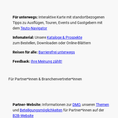
Für unterwegs:
Interaktive Karte mit standort­bezogenen
Tipps zu Ausflügen, Touren, Events und Gastgebern mit
dem
Teuto-Navigator
Infomaterial:
Unsere
Kataloge & Prospekte
zum Bestellen, Downloaden oder Online-Blättern
Reisen für alle:
Barrierefrei unterwegs
Feedback:
Ihre Meinung zählt!
Für Partner*innen & Branchenvertreter*innen
Partner-Website:
Informationen zur
DMO
, unseren ­
Themen
und
Beteiligungs­möglichkeiten
für Partner*innen auf der
B2B-Website