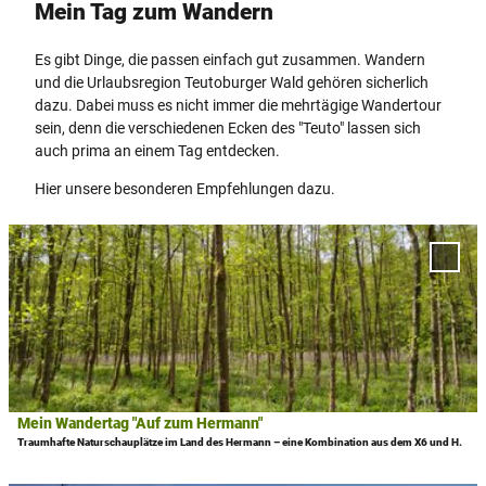
Mein Tag zum Wandern
Es gibt Dinge, die passen einfach gut zusammen. Wandern
und die Urlaubsregion Teutoburger Wald gehören sicherlich
dazu. Dabei muss es nicht immer die mehrtägige Wandertour
sein, denn die verschiedenen Ecken des "Teuto" lassen sich
auch prima an einem Tag entdecken.
Hier unsere besonderen Empfehlungen dazu.
D
e
'Mein
t
Wande
"Auf 
a
Herma
i
zur
l
Merkl
hinzu
s
e
i
Mein Wandertag "Auf zum Hermann"
© GesUndTourismus Horn-Bad Meinberg GmbH
t
Traumhafte Naturschauplätze im Land des Hermann – eine Kombination aus dem X6 und H.
e
'