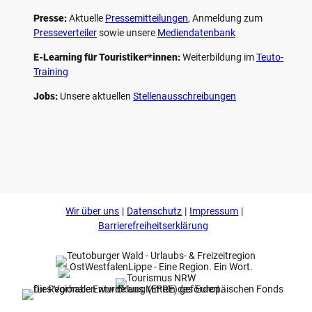
Presse:
Aktuelle
Pressemitteilungen
, Anmeldung zum
Presseverteiler
sowie unsere
Mediendatenbank
E-Learning für Touristiker*innen:
Weiterbildung im
Teuto-
Training
Jobs:
Unsere aktuellen
Stellenausschreibungen
F
P
Y
I
a
i
o
n
c
n
u
s
e
t
t
t
b
e
u
a
o
r
b
g
Wir über uns
Datenschutz
Impressum
o
e
e
r
k
s
a
Barrierefreiheitserklärung
t
m