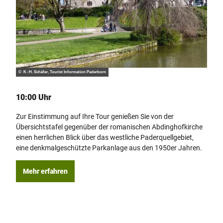
© K.-H.
© K.-H. Schäfer, Tourist Information Paderborn
10:1
10:00 Uhr
Hier
Zur Einstimmung auf Ihre Tour genießen Sie von der
seit
Übersichtstafel gegenüber der romanischen Abdinghofkirche
verde
einen herrlichen Blick über das westliche Paderquellgebiet,
die 
eine denkmalgeschützte Parkanlage aus den 1950er Jahren.
Me
Mehr erfahren