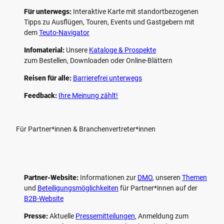
Für unterwegs:
Interaktive Karte mit standort­bezogenen
Tipps zu Ausflügen, Touren, Events und Gastgebern mit
dem
Teuto-Navigator
Infomaterial:
Unsere
Kataloge & Prospekte
zum Bestellen, Downloaden oder Online-Blättern
Reisen für alle:
Barrierefrei unterwegs
Feedback:
Ihre Meinung zählt!
Für Partner*innen & Branchenvertreter*innen
Partner-Website:
Informationen zur
DMO
, unseren ­
Themen
und
Beteiligungs­möglichkeiten
für Partner*innen auf der
B2B-Website
Presse:
Aktuelle
Pressemitteilungen
, Anmeldung zum