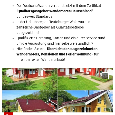
Der Deutsche Wanderverband setzt mit dem Zertifikat
"
Qualitätsgastgeber Wanderbares Deutschland
"
bundesweit Standards.
In der Urlaubsregion Teutoburger Wald wurden
zahlreiche Gastgeber als Qualitätsbetriebe
ausgezeichnet.
Qualifizierte Beratung, Karten und ein guter Service rund
um die Ausrüstung sind hier selbstverständlich.*
Hier finden Sie eine
Übersicht der ausgezeichneten
Wanderhotels, Pensionen und Ferienwohnung
- für
Ihren perfekten Wanderurlaub!
D
e
'Feri
t
Marx' 
Merkl
a
hinzu
i
l
s
e
i
© Ferienhäuser Marx, Extertal