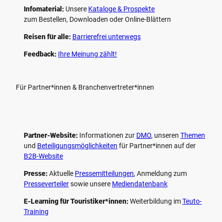
Infomaterial:
Unsere
Kataloge & Prospekte
zum Bestellen, Downloaden oder Online-Blättern
Reisen für alle:
Barrierefrei unterwegs
Feedback:
Ihre Meinung zählt!
Für Partner*innen & Branchenvertreter*innen
Partner-Website:
Informationen zur
DMO
, unseren ­
Themen
und
Beteiligungs­möglichkeiten
für Partner*innen auf der
B2B-Website
Presse:
Aktuelle
Pressemitteilungen
, Anmeldung zum
Presseverteiler
sowie unsere
Mediendatenbank
E-Learning für Touristiker*innen:
Weiterbildung im
Teuto-
Training