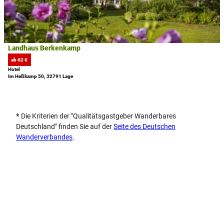
f
e
i
hinzu
n
n
l
e
w
s
n
o
e
h
i
Landhaus Berkenkamp
n
t
ab 62 €
u
e
Hotel
n
'
Im Heßkamp 50, 32791 Lage
g
L
M
a
i
n
*
Die Kriterien der "Qualitätsgastgeber Wanderbares
l
d
Deutschland" finden Sie auf der
Seite des Deutschen
a
h
Wanderverbandes
.
n
a
'
u
ö
s
f
B
f
e
n
r
e
k
n
e