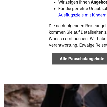
Wir zeigen Ihnen
Angebot
Für die perfekte Urlaub
Ausflugsziele mit Kindern
Die nachfolgenden Reiseangebot
kommen Sie auf Detailseiten z
Wunsch dort buchen. Wir haben
Verantwortung. Etwaige Reise
Alle Pauschalangebote
D
e
t
a