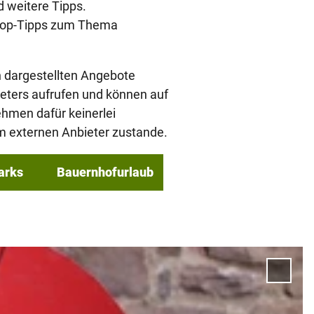
 weitere Tipps.
-Top-Tipps zum Thema
n dargestellten Angebote
ieters aufrufen und können auf
ehmen dafür keinerlei
 externen Anbieter zustande.
arks
Bauernhofurlaub
'Kind
im Hu
Garte