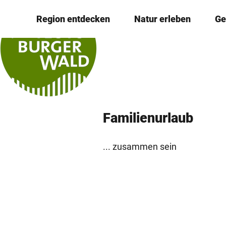
Z
© Teutoburger Wald Tourismus / D. Ketz
Region entdecken
Natur erleben
Ge
u
m
I
n
h
a
l
Familien­urlaub
t
... zusammen sein