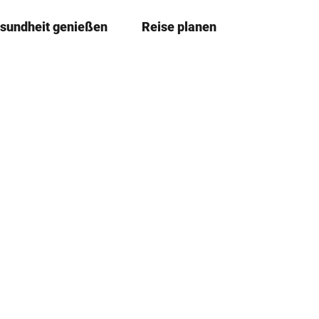
sundheit genießen
Reise planen
T
Merkzettel
Suche
e
i
l
e
n