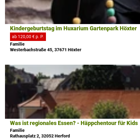
i
l
s
Kindergeburtstag im Huxarium Gartenpark Höxter
Huxarium Gartenpark Höxter |
CC-BY-SA
e
ab 120,00 € p. P.
i
Familie
t
Westerbachstraße 45, 37671 Höxter
e
'
D
K
e
i
t
n
a
d
i
e
l
r
s
Was ist regionales Essen? - Häppchentour für Kids
Pro Herford GmbH |
CC-BY-SA
g
e
Familie
e
i
Rathausplatz 2, 32052 Herford