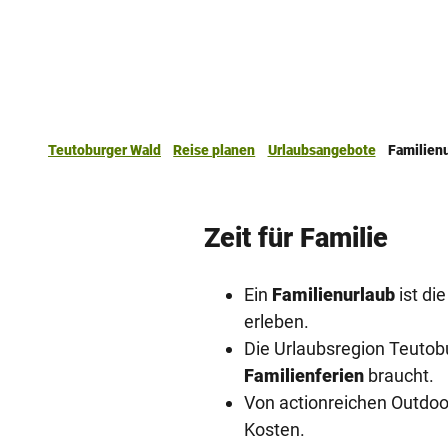
Teutoburger Wald
Reise planen
Urlaubsangebote
Familien
Zeit für Familie
Ein
Familienurlaub
ist di
erleben.
Die Urlaubsregion Teutobu
Familienferien
braucht.
Von actionreichen Outdoor
Kosten.