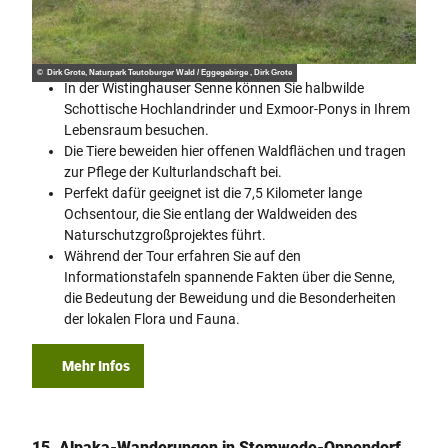
© Dirk Grote, Naturpark Teutoburger Wald / Eggegebirge , Dirk Grote
In der Wistinghauser Senne können Sie halbwilde
Schottische Hochlandrinder und Exmoor-Ponys in Ihrem
Lebensraum besuchen.
Die Tiere beweiden hier offenen Waldflächen und tragen
zur Pflege der Kulturlandschaft bei.
Perfekt dafür geeignet ist die 7,5 Kilometer lange
Ochsentour, die Sie entlang der Waldweiden des
Naturschutzgroßprojektes führt.
Während der Tour erfahren Sie auf den
Informationstafeln spannende Fakten über die Senne,
die Bedeutung der Beweidung und die Besonderheiten
der lokalen Flora und Fauna.
Mehr Infos
15. Alpaka-Wanderungen in Stemwede-Oppendorf