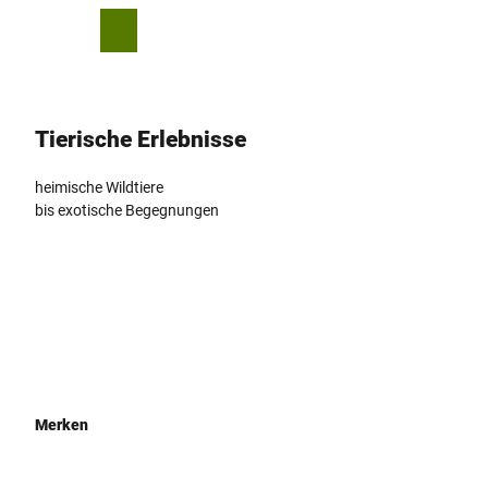
Z
u
T
Merkzettel
Suche
Menü
m
e
I
i
n
l
h
e
Tierische Erlebnisse
a
n
l
heimische Wildtiere
t
bis exotische Begegnungen
Merken