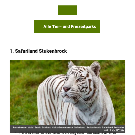
© Te
© Te
utob
utob
urger
urger
Wald
Wald
Touri
Touri
smus,
smus,
P. Ga
D. Ke
wand
tz
tka
Alle Tier- und Freizeitparks
1. Safariland Stukenbrock
Teutoburger_Wald_Stadt_Schloss_Holte-Stukenbrock_Safariland_Stukenbrock, Safariland Stukenbr
ock |
CC-BY-SA
Im Safariland Stukenbrock begeben Sie sich auf eine