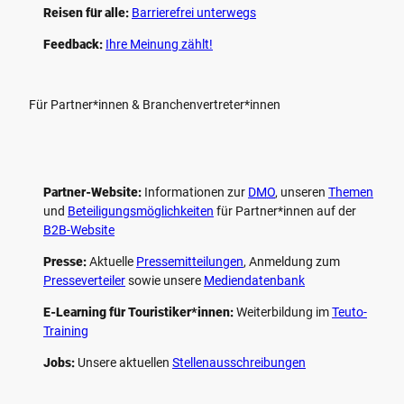
Reisen für alle:
Barrierefrei unterwegs
Feedback:
Ihre Meinung zählt!
Für Partner*innen & Branchenvertreter*innen
Partner-Website:
Informationen zur
DMO
, unseren ­
Themen
und
Beteiligungs­möglichkeiten
für Partner*innen auf der
B2B-Website
Presse:
Aktuelle
Pressemitteilungen
, Anmeldung zum
Presseverteiler
sowie unsere
Mediendatenbank
E-Learning für Touristiker*innen:
Weiterbildung im
Teuto-
Training
Jobs:
Unsere aktuellen
Stellenausschreibungen