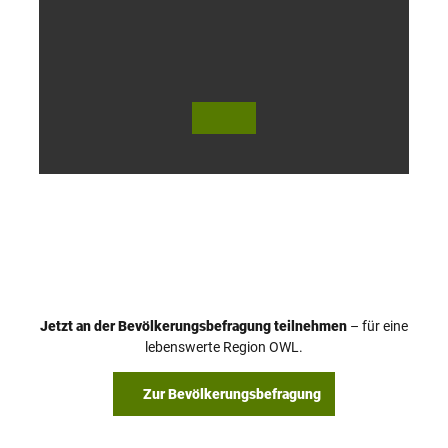
o
h
© Te
© Te
utob
utob
urger
urger
Wald
Wald
Touri
Touri
smus
smus
/ D. K
/ D. K
etz
etz
Jetzt an der Bevölkerungsbefragung teilnehmen
– für eine
lebenswerte Region OWL.
Zur Bevölkerungsbefragung