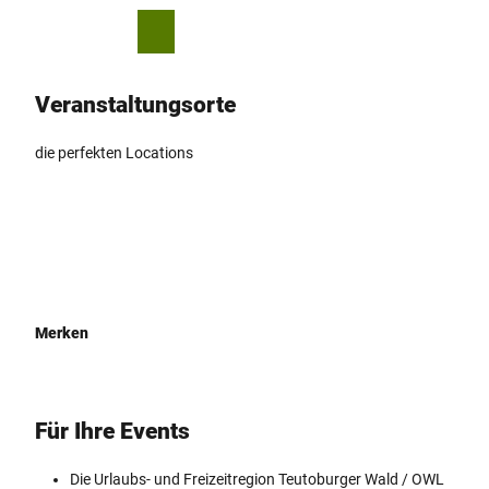
Z
© Stadt Bad Salzuflen / D. Ketz
u
T
Merkzettel
Suche
Menü
m
e
I
i
Veranstal­tungsorte
n
l
h
e
a
n
die perfekten Locations
l
t
Merken
Für Ihre Events
Die Urlaubs- und Freizeitregion Teutoburger Wald / OWL