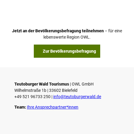
i
d
e
o
Jetzt an der Bevölkerungsbefragung teilnehmen
– für eine
a
© Teutoburger Wald Tourismus / P. Gawandtka
© T. Goedeck
lebenswerte Region OWL.
b
s
Zur Bevölkerungsbefragung
p
i
e
l
e
Teutoburger Wald Tourismus
| ­OWL GmbH
Wilhelmstraße 1b | ­33602 Bielefeld
n
+49 521 96733 250 |
­info@teutoburgerwald.de
Team:
Ihre Ansprechpartner*innen