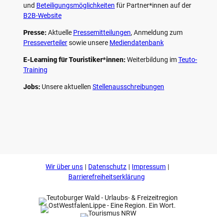
und
Beteiligungs­möglichkeiten
für Partner*innen auf der
B2B-Website
Presse:
Aktuelle
Pressemitteilungen
, Anmeldung zum
Presseverteiler
sowie unsere
Mediendatenbank
E-Learning für Touristiker*innen:
Weiterbildung im
Teuto-
Training
Jobs:
Unsere aktuellen
Stellenausschreibungen
F
P
Y
I
a
i
o
n
c
n
u
s
e
t
t
t
b
e
u
a
o
r
b
g
Wir über uns
Datenschutz
Impressum
o
e
e
r
k
s
a
Barrierefreiheitserklärung
t
m