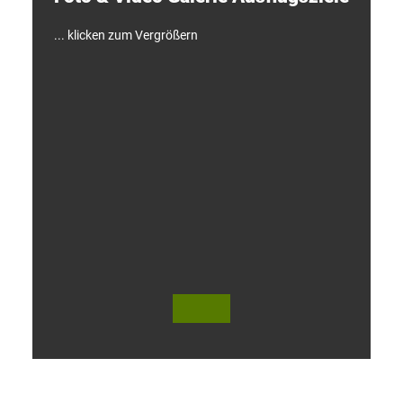
!
... klicken zum Vergrößern
V