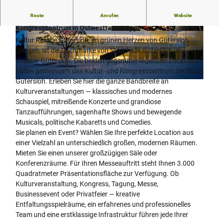
Route
Anrufen
Website
Kultur Räume Gütersloh – Das moderne Kultur- und
Kongresszentrum in Ostwestfalen-Lippe
© Hanna Neander |
CC-BY-SA
© Mike Rehm, Kultur Räume Gütersloh
Kultur Räume Gütersloh, im grünen Herzen von Gütersloh
gelegen, ist die Dachmarke von Stadthalle Gütersloh und
Theater Gütersloh. Die beiden gegenüberliegenden Locations
bilden gemeinsam das Kultur- und Kongresszentrum der Stadt
Gütersloh. Erleben Sie hier die ganze Bandbreite an
© Volker Zimmermann, Kultur Räume Gütersloh |
CC-BY-SA
Kulturveranstaltungen — klassisches und modernes
Schauspiel, mitreißende Konzerte und grandiose
Tanzaufführungen, sagenhafte Shows und bewegende
Musicals, politische Kabaretts und Comedies.
Sie planen ein Event? Wählen Sie Ihre perfekte Location aus
einer Vielzahl an unterschiedlich großen, modernen Räumen.
Mieten Sie einen unserer großzügigen Säle oder
Konferenzräume. Für Ihren Messeauftritt steht Ihnen 3.000
Quadratmeter Präsentationsfläche zur Verfügung. Ob
Kulturveranstaltung, Kongress, Tagung, Messe,
Businessevent oder Privatfeier — kreative
Entfaltungsspielräume, ein erfahrenes und professionelles
Team und eine erstklassige Infrastruktur führen jede Ihrer