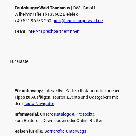
l
e
Teutoburger Wald Tourismus
| ­OWL GmbH
Wilhelmstraße 1b | ­33602 Bielefeld
n
+49 521 96733 250 |
­info@teutoburgerwald.de
Team:
Ihre Ansprechpartner*innen
Für Gäste
Für unterwegs:
Interaktive Karte mit standort­bezogenen
Tipps zu Ausflügen, Touren, Events und Gastgebern mit
dem
Teuto-Navigator
Infomaterial:
Unsere
Kataloge & Prospekte
zum Bestellen, Downloaden oder Online-Blättern
Reisen für alle:
Barrierefrei unterwegs