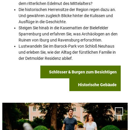
dem ritterlichen Edelmut des Mittelalters?
Die historischen Herrensitze der Region regen dazu an.
Und gewähren zugleich Blicke hinter die Kulissen und
Ausflüge in die Geschichte.
Steigen Sie hinab in die Kasematten der Bielefelder
Sparrenburg und erfahren Sie, was Archäologen an den
Ruinen von Iburg und Ravensburg erforschten.
Lustwandeln Sie im Barock-Park von Schloß Neuhaus
und erleben Sie, wie der Alltag der fürstlichen Familie in
der Detmolder Residenz ablief.
Schlösser & Burgen zum Besichtigen
Historische Gebäude
D
e
'Schl
t
Rhede
Merkl
a
hinzu
i