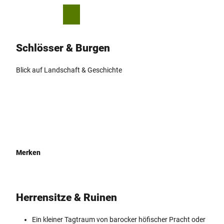
Z
© P. Gawandtka
u
T
Merkzettel
Suche
Menü
m
e
I
i
Schlösser & ­Burgen
n
l
h
e
a
n
Blick auf Landschaft & Geschichte
l
t
Merken
Herrensitze & ­Ruinen
Ein kleiner Tagtraum von barocker höfischer Pracht oder