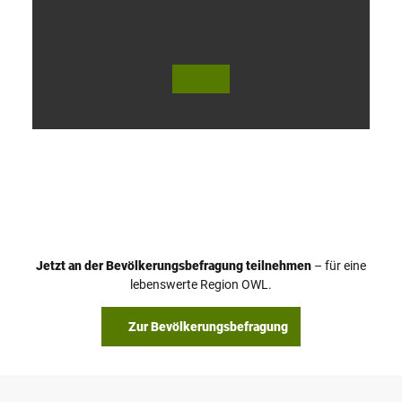
V
i
d
e
o
Jetzt an der Bevölkerungsbefragung teilnehmen
– für eine
a
© Teutoburger Wald Tourismus / P. Gawandtka
© T. Goedeck
lebenswerte Region OWL.
b
s
Zur Bevölkerungsbefragung
p
i
e