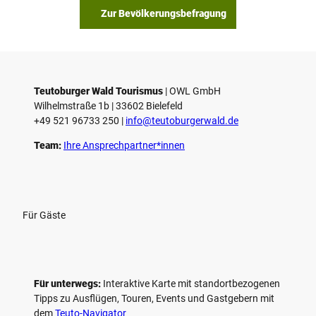
s
Zur Bevölkerungsbefragung
p
i
e
l
e
Teutoburger Wald Tourismus
| ­OWL GmbH
Wilhelmstraße 1b | ­33602 Bielefeld
n
+49 521 96733 250 |
­info@teutoburgerwald.de
Team:
Ihre Ansprechpartner*innen
Für Gäste
Für unterwegs:
Interaktive Karte mit standort­bezogenen
Tipps zu Ausflügen, Touren, Events und Gastgebern mit
dem
Teuto-Navigator