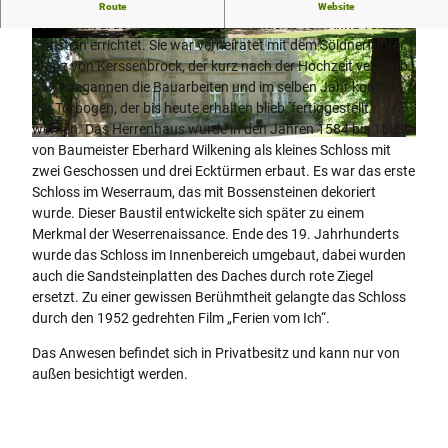
Das Schloss Barntrup, auch bekannt als „Kerssenbrocksches
Route
Website
Schloss“ wurde Mitte des 16. Jahrhunderts von Anna von
Canstein errichtet. Sie war verheiratet mit dem Söldnerführer
© Lippe Tourismus & Marketing GmbH |
© Lippe Tourismus & Marketing GmbH |
CC-BY-SA
CC-BY-SA
Franz von Kerssenbrock, der kurz nach der Hochzeit verstarb.
1577 begannen die Bauarbeiten und im selben Jahr konnte
der Torbogen, der bis heute erhalten blieb, fertiggestellt
werden. Das Herrenhaus wurde in den Jahren 1584 bis 1588
© Lippe Tourismus & Marketing GmbH |
CC-BY-SA
von Baumeister Eberhard Wilkening als kleines Schloss mit
zwei Geschossen und drei Ecktürmen erbaut. Es war das erste
Schloss im Weserraum, das mit Bossensteinen dekoriert
wurde. Dieser Baustil entwickelte sich später zu einem
Merkmal der Weserrenaissance. Ende des 19. Jahrhunderts
wurde das Schloss im Innenbereich umgebaut, dabei wurden
auch die Sandsteinplatten des Daches durch rote Ziegel
ersetzt. Zu einer gewissen Berühmtheit gelangte das Schloss
durch den 1952 gedrehten Film „Ferien vom Ich“.
Das Anwesen befindet sich in Privatbesitz und kann nur von
außen besichtigt werden.