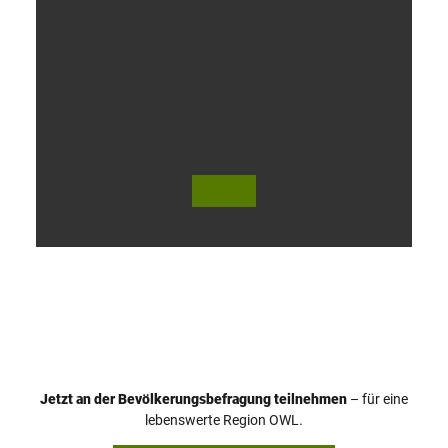
V
i
d
e
o
Jetzt an der Bevölkerungsbefragung teilnehmen
– für eine
a
© Teutoburger Wald Tourismus / P. Gawandtka
© T. Goedeck
lebenswerte Region OWL.
b