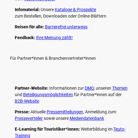
Infomaterial:
Unsere
Kataloge & Prospekte
zum Bestellen, Downloaden oder Online-Blättern
Reisen für alle:
Barrierefrei unterwegs
Feedback:
Ihre Meinung zählt!
Für Partner*innen & Branchenvertreter*innen
Partner-Website:
Informationen zur
DMO
, unseren ­
Themen
und
Beteiligungs­möglichkeiten
für Partner*innen auf der
B2B-Website
Presse:
Aktuelle
Pressemitteilungen
, Anmeldung zum
Presseverteiler
sowie unsere
Mediendatenbank
E-Learning für Touristiker*innen:
Weiterbildung im
Teuto-
Training