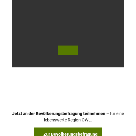
r
s
l
o
h
© Te
© Te
utob
utob
urger
urger
Wald
Wald
Touri
Touri
smus
smus
/ D. K
/ D. K
etz
etz
Jetzt an der Bevölkerungsbefragung teilnehmen
– für eine
lebenswerte Region OWL.
Zur Bevölkerungsbefragung