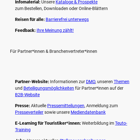
Infomaterial:
Unsere
Kataloge & Prospekte
zum Bestellen, Downloaden oder Online-Blättern
Reisen für alle:
Barrierefrei unterwegs
Feedback:
Ihre Meinung zählt!
Für Partner*innen & Branchenvertreter*innen
Partner-Website:
Informationen zur
DMO
, unseren ­
Themen
und
Beteiligungs­möglichkeiten
für Partner*innen auf der
B2B-Website
Presse:
Aktuelle
Pressemitteilungen
, Anmeldung zum
Presseverteiler
sowie unsere
Mediendatenbank
E-Learning für Touristiker*innen:
Weiterbildung im
Teuto-
Training