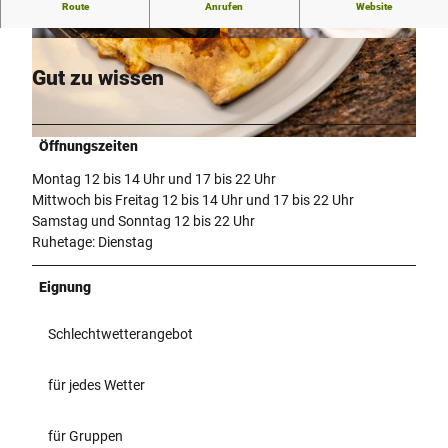
Imbissbetrieb
Route
Anrufen
Website
© Teutoburger Wald / LTM GmbH, D. Ketz |
© Teutoburger Wald / LTM GmbH, D. Ketz |
CC-BY-SA
CC-BY-SA
Gut zu wissen
Öffnungszeiten
© Teutoburger-Wald-LTM-GmbH-D-Ketz |
CC-BY-SA
Montag 12 bis 14 Uhr und 17 bis 22 Uhr
Mittwoch bis Freitag 12 bis 14 Uhr und 17 bis 22 Uhr
Samstag und Sonntag 12 bis 22 Uhr
Ruhetage: Dienstag
Eignung
Schlechtwetterangebot
für jedes Wetter
für Gruppen