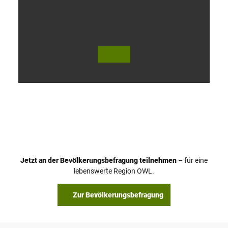
V
i
d
e
o
Jetzt an der Bevölkerungsbefragung teilnehmen
– für eine
a
© Teutoburger Wald Tourismus / P. Gawandtka
© T. Goedeck
lebenswerte Region OWL.
b
s
Zur Bevölkerungsbefragung
p
i