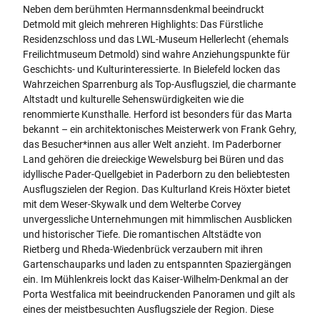
Neben dem berühmten Hermannsdenkmal beeindruckt
Detmold mit gleich mehreren Highlights: Das Fürstliche
Residenzschloss und das LWL-Museum Hellerlecht (ehemals
Freilichtmuseum Detmold) sind wahre Anziehungspunkte für
Geschichts- und Kulturinteressierte. In Bielefeld locken das
Wahrzeichen Sparrenburg als Top-Ausflugsziel, die charmante
Altstadt und kulturelle Sehenswürdigkeiten wie die
renommierte Kunsthalle. Herford ist besonders für das Marta
bekannt – ein architektonisches Meisterwerk von Frank Gehry,
das Besucher*innen aus aller Welt anzieht. Im Paderborner
Land gehören die dreieckige Wewelsburg bei Büren und das
idyllische Pader-Quellgebiet in Paderborn zu den beliebtesten
Ausflugszielen der Region. Das Kulturland Kreis Höxter bietet
mit dem Weser-Skywalk und dem Welterbe Corvey
unvergessliche Unternehmungen mit himmlischen Ausblicken
und historischer Tiefe. Die romantischen Altstädte von
Rietberg und Rheda-Wiedenbrück verzaubern mit ihren
Gartenschauparks und laden zu entspannten Spaziergängen
ein. Im Mühlenkreis lockt das Kaiser-Wilhelm-Denkmal an der
Porta Westfalica mit beeindruckenden Panoramen und gilt als
eines der meistbesuchten Ausflugsziele der Region. Diese