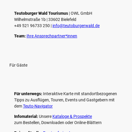
e
l
e
Teutoburger Wald Tourismus
| ­OWL GmbH
Wilhelmstraße 1b | ­33602 Bielefeld
n
+49 521 96733 250 |
­info@teutoburgerwald.de
Team:
Ihre Ansprechpartner*innen
Für Gäste
Für unterwegs:
Interaktive Karte mit standort­bezogenen
Tipps zu Ausflügen, Touren, Events und Gastgebern mit
dem
Teuto-Navigator
Infomaterial:
Unsere
Kataloge & Prospekte
zum Bestellen, Downloaden oder Online-Blättern