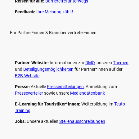
Reisen für alle:
Barrierefrei unterwegs
Feedback:
Ihre Meinung zählt!
Für Partner*innen & Branchenvertreter*innen
Partner-Website:
Informationen zur
DMO
, unseren ­
Themen
und
Beteiligungs­möglichkeiten
für Partner*innen auf der
B2B-Website
Presse:
Aktuelle
Pressemitteilungen
, Anmeldung zum
Presseverteiler
sowie unsere
Mediendatenbank
E-Learning für Touristiker*innen:
Weiterbildung im
Teuto-
Training
Jobs:
Unsere aktuellen
Stellenausschreibungen