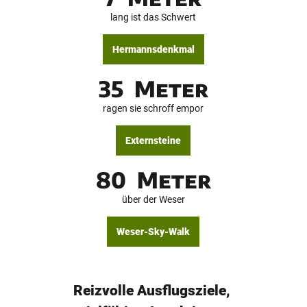
t
e
e
lang ist das Schwert
r
-
T
Hermannsdenkmal
i
p
p
35
Meter
s
ragen sie schroff empor
Externsteine
80
Meter
über der Weser
Weser-Sky-Walk
Reizvolle Ausflugsziele,