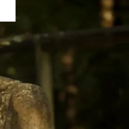
ttel
che