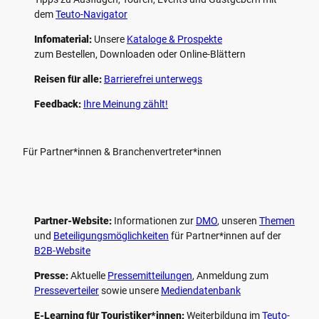
dem
Teuto-Navigator
Infomaterial:
Unsere
Kataloge & Prospekte
zum Bestellen, Downloaden oder Online-Blättern
Reisen für alle:
Barrierefrei unterwegs
Feedback:
Ihre Meinung zählt!
Für Partner*innen & Branchenvertreter*innen
Partner-Website:
Informationen zur
DMO
, unseren ­
Themen
und
Beteiligungs­möglichkeiten
für Partner*innen auf der
B2B-Website
Presse:
Aktuelle
Pressemitteilungen
, Anmeldung zum
Presseverteiler
sowie unsere
Mediendatenbank
E-Learning für Touristiker*innen:
Weiterbildung im
Teuto-