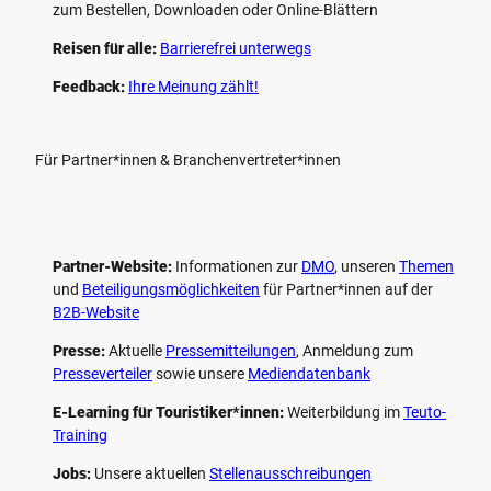
zum Bestellen, Downloaden oder Online-Blättern
Reisen für alle:
Barrierefrei unterwegs
Feedback:
Ihre Meinung zählt!
Für Partner*innen & Branchenvertreter*innen
Partner-Website:
Informationen zur
DMO
, unseren ­
Themen
und
Beteiligungs­möglichkeiten
für Partner*innen auf der
B2B-Website
Presse:
Aktuelle
Pressemitteilungen
, Anmeldung zum
Presseverteiler
sowie unsere
Mediendatenbank
E-Learning für Touristiker*innen:
Weiterbildung im
Teuto-
Training
Jobs:
Unsere aktuellen
Stellenausschreibungen