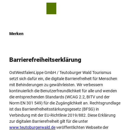
Z
© P. Kötters
u
T
Leichte
Merkzettel
Suche
Menü
m
Sprache
e
I
i
n
l
h
e
Merken
a
n
l
t
Barrierefreiheits­erklärung
OstWestfalenLippe GmbH / Teutoburger Wald Tourismus
setzt sich dafür ein, die digitale Barrierefreiheit für Menschen
mit Behinderungen zu gewährleisten. Wir verbessern
kontinuierlich die Benutzerfreundlichkeit für alle und wenden
die entsprechenden Standards (WCAG 2.2, BITV und der
Norm EN 301 549) für die Zugänglichkeit an. Rechtsgrundlage
ist das Barrierefreiheitsstärkungsgesetz (BFSG) in
Verbindung mit der EU-Richtlinie 2019/882. Diese Erklärung
zur digitalen Barrierefreiheit gilt für die unter
www.teutoburgerwald.de
veröffentlichten Webseite der