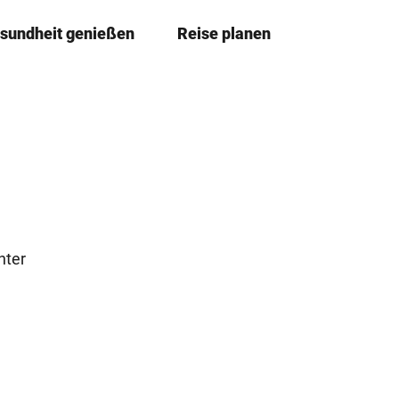
sundheit genießen
Reise planen
T
Merkzettel
Suche
e
i
l
e
n
nter