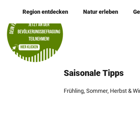
Z
© Bad Driburger Touristik GmbH / D. Ketz
Region entdecken
Natur erleben
Ge
u
m
I
n
h
a
l
Saisonale Tipps
t
Frühling, Sommer, Herbst & Wi