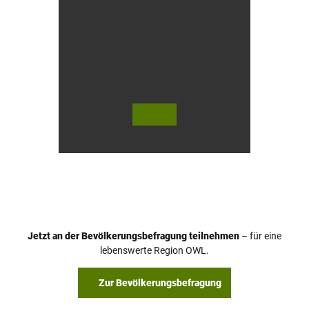
© Te
© Te
utob
utob
urger
urger
Wald
Wald-
Touri
Touri
smus,
smus,
M. Sc
M. Sc
hober
hober
er
er
Jetzt an der Bevölkerungsbefragung teilnehmen
– für eine
lebenswerte Region OWL.
Zur Bevölkerungsbefragung