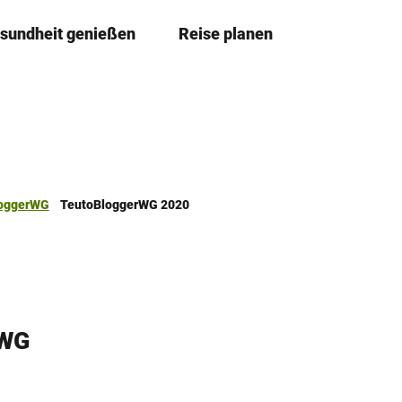
sundheit genießen
Reise planen
T
Merkzettel
Suche
e
i
l
e
n
loggerWG
TeutoBloggerWG 2020
WG