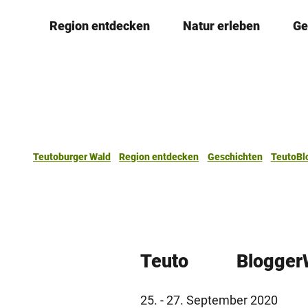
Z
© T. Goedecker
Region entdecken
Natur erleben
Ge
u
m
I
n
h
a
l
t
Teutoburger Wald
Region entdecken
Geschichten
TeutoB
Teuto Blogger
25. - 27. September 2020