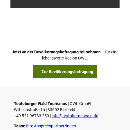
V
i
d
e
o
Jetzt an der Bevölkerungsbefragung teilnehmen
– für eine
a
© Teutoburger Wald Tourismus / P. Gawandtka
© T. Goedeck
lebenswerte Region OWL.
b
s
Zur Bevölkerungsbefragung
p
i
e
l
e
Teutoburger Wald Tourismus
| ­OWL GmbH
Wilhelmstraße 1b | ­33602 Bielefeld
n
+49 521 96733 250 |
­info@teutoburgerwald.de
Team:
Ihre Ansprechpartner*innen