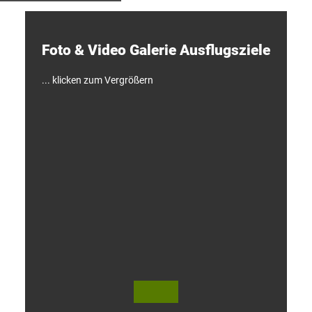
e
c
k
e
Foto & Video ­Galerie ­Ausflugsziele
n
!
... klicken zum Vergrößern