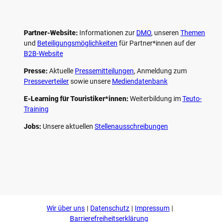
Partner-Website:
Informationen zur
DMO
, unseren ­
Themen
und
Beteiligungs­möglichkeiten
für Partner*innen auf der
B2B-Website
Presse:
Aktuelle
Pressemitteilungen
, Anmeldung zum
Presseverteiler
sowie unsere
Mediendatenbank
E-Learning für Touristiker*innen:
Weiterbildung im
Teuto-
Training
Jobs:
Unsere aktuellen
Stellenausschreibungen
F
P
Y
I
a
i
o
n
c
n
u
s
e
t
t
t
b
e
u
a
o
r
b
g
Wir über uns
Datenschutz
Impressum
o
e
e
r
k
s
a
Barrierefreiheitserklärung