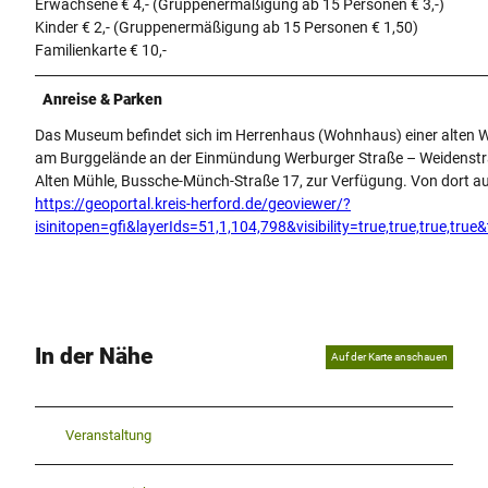
Erwachsene € 4,- (Gruppenermäßigung ab 15 Personen € 3,-)
Kinder € 2,- (Gruppenermäßigung ab 15 Personen € 1,50)
Familienkarte € 10,-
Anreise & Parken
Das Museum befindet sich im Herrenhaus (Wohnhaus) einer alten Was
am Burggelände an der Einmündung Werburger Straße – Weidenstraß
Alten Mühle, Bussche-Münch-Straße 17, zur Verfügung. Von dort au
https://geoportal.kreis-herford.de/geoviewer/?
isinitopen=gfi&layerIds=51,1,104,798&visibility=true,true,true,
In der Nähe
Auf der Karte anschauen
Veranstaltung