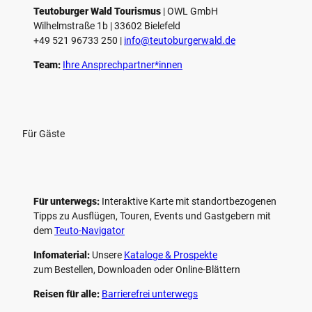
e
Teutoburger Wald Tourismus
| ­OWL GmbH
Wilhelmstraße 1b | ­33602 Bielefeld
n
+49 521 96733 250 |
­info@teutoburgerwald.de
Team:
Ihre Ansprechpartner*innen
Für Gäste
Für unterwegs:
Interaktive Karte mit standort­bezogenen
Tipps zu Ausflügen, Touren, Events und Gastgebern mit
dem
Teuto-Navigator
Infomaterial:
Unsere
Kataloge & Prospekte
zum Bestellen, Downloaden oder Online-Blättern
Reisen für alle:
Barrierefrei unterwegs