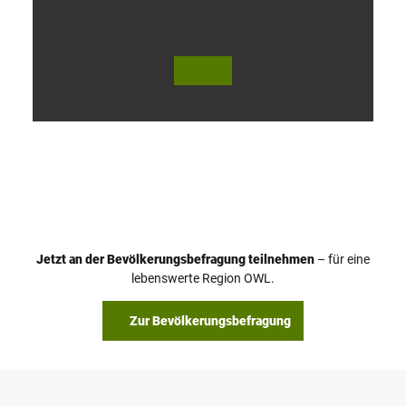
V
i
d
e
o
Jetzt an der Bevölkerungsbefragung teilnehmen
– für eine
a
© Teutoburger Wald Tourismus / P. Gawandtka
© T. Goedeck
lebenswerte Region OWL.
b
s
Zur Bevölkerungsbefragung
p
i
e
l