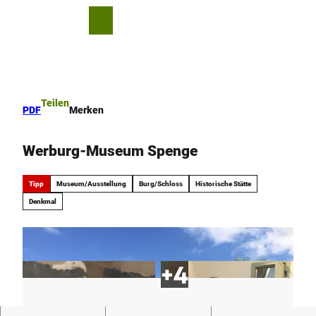
Z
u
T
Merkzettel
Suche
Menü
m
e
I
i
n
l
h
e
a
n
Teilen
PDF
Merken
l
t
Werburg-Museum Spenge
Tipp
Museum/Ausstellung
Burg/Schloss
Historische Stätte
Denkmal