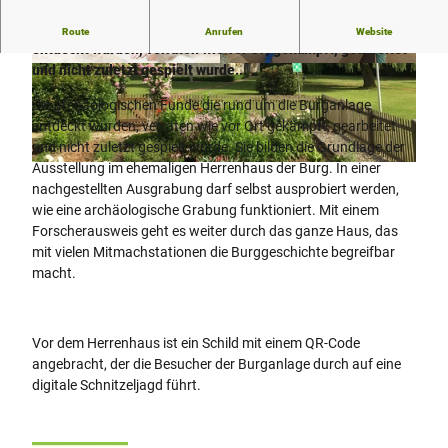
Die archäologischen Funde die rund um die Burganlage
Route
Anrufen
Website
entdeckt wurden, verraten wie vor Ort gekämpft, gearbeitet
und nicht zuletzt gespielt wurde...
© Manuela Küsen, Teutoburger Wald Tourismu
© Werburg-Museum Spenge
s
Die archäologischen Funde die rund um die Burganlage
entdeckt wurden, verraten wie vor Ort gekämpft, gearbeitet
und nicht zuletzt gespielt wurde. Sie bilden die Grundlage der
Ausstellung im ehemaligen Herrenhaus der Burg. In einer
© Werburg-Museum Spenge
nachgestellten Ausgrabung darf selbst ausprobiert werden,
wie eine archäologische Grabung funktioniert. Mit einem
Forscherausweis geht es weiter durch das ganze Haus, das
mit vielen Mitmachstationen die Burggeschichte begreifbar
macht.
Vor dem Herrenhaus ist ein Schild mit einem QR-Code
angebracht, der die Besucher der Burganlage durch auf eine
digitale Schnitzeljagd führt.