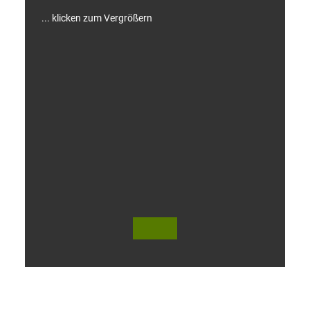
... klicken zum Vergrößern
V