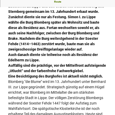
Vermutet wird, dass die Blomberger Burg von den
Route
Edelherren zu Lippe und den Grafen von Schwalenberg und
Sternberg gemeinsam im 13. Jahrhundert erbaut wurde.
Zunächst diente sie nur als Festung. Simon I. zu Lippe
wählte die Burg Blomberg später als Wohnsitz und baute
diese als Residenz aus. Fortan wechselten sowohl er, als
auch seine Nachfolger, zwischen der Burg Blomberg und
Brake. Nachdem die Burg weitestgehend in der Soester
Fehde (1414–1463) zerstört wurde, baute man sie als
zweigeschossige Dreiflügelanlage wieder auf.
Auch danach diente sie teilweise noch als Residenz der
Edelherrn zu Lippe.
Auffällig sind die prächtige, vor der Mittelfront aufsteigende
„Utlucht“ und der farbenfrohe Fachwerkgiebel.
Eine Besichtigung des Burghofes ist aktuell nicht möglich.
Blomberg "die Blume" wird im 13. Jahrhundert unter Bernhard
III. zur Lippe gegründet. Strategisch günstig auf einem Hügel
errichtet, war Blomberg im Mittelalter die am stärksten
befestigte Stadt in Lippe. Der völligen Zerstörung Blombergs
während der Soester Fehde 1447 folgt der Aufstieg zum
Wahlfahrtsort. Die spätgotische Klosterkirche ist der noch
erhaltene Teil des damaligen Augustinerklosters. Heute sind