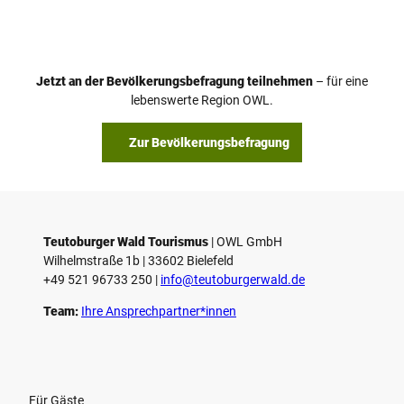
i
d
e
o
Jetzt an der Bevölkerungsbefragung teilnehmen
– für eine
a
© Teutoburger Wald Tourismus / P. Gawandtka
© T. Goedeck
lebenswerte Region OWL.
b
s
Zur Bevölkerungsbefragung
p
i
e
l
e
Teutoburger Wald Tourismus
| ­OWL GmbH
Wilhelmstraße 1b | ­33602 Bielefeld
n
+49 521 96733 250 |
­info@teutoburgerwald.de
Team:
Ihre Ansprechpartner*innen
Für Gäste