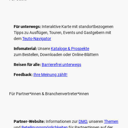
Für unterwegs:
Interaktive Karte mit standort­bezogenen
Tipps zu Ausflügen, Touren, Events und Gastgebern mit
dem
Teuto-Navigator
Infomaterial:
Unsere
Kataloge & Prospekte
zum Bestellen, Downloaden oder Online-Blättern
Reisen für alle:
Barrierefrei unterwegs
Feedback:
Ihre Meinung zählt!
Für Partner*innen & Branchenvertreter*innen
Partner-Website:
Informationen zur
DMO
, unseren ­
Themen
und
Beteiligungs­möglichkeiten
für Partner*innen auf der