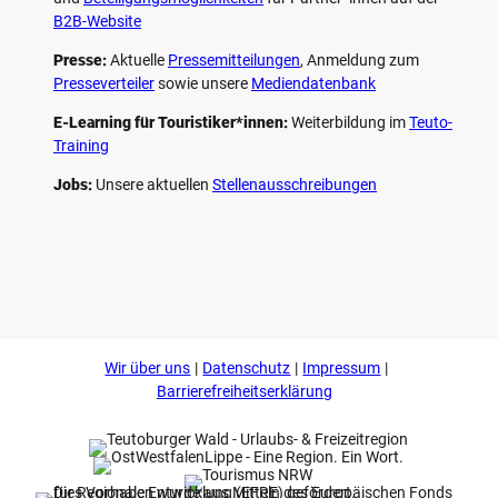
B2B-Website
Presse:
Aktuelle
Pressemitteilungen
, Anmeldung zum
Presseverteiler
sowie unsere
Mediendatenbank
E-Learning für Touristiker*innen:
Weiterbildung im
Teuto-
Training
Jobs:
Unsere aktuellen
Stellenausschreibungen
F
P
Y
I
a
i
o
n
c
n
u
s
e
t
t
t
b
e
u
a
o
r
b
g
Wir über uns
Datenschutz
Impressum
o
e
e
r
k
s
a
Barrierefreiheitserklärung
t
m