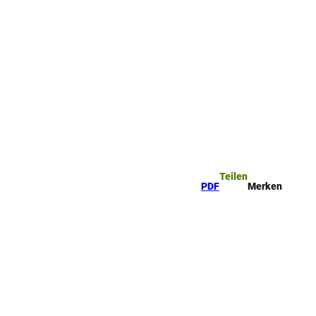
ttel
che
Teilen
PDF
Merken