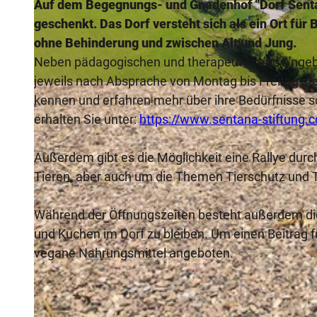
Auf dem Begegnungs- und Gnadenhof "Dorf Sentan
geschenkt. Das Dorf versteht sich als ein Ort f
ohne Behinderung und zwischen Alt und Jung.
Neben pädagogischen und therapeutischen Angeb
jeweils nach Absprache von Montag bis Freitag sta
© Teutoburger Wald/ Sentana Stiftung/ Holger Höner
kennen und erfahren mehr über ihre Bedürfnisse so
erhalten Sie unter:
https://www.sentana-stiftung.
Außerdem gibt es die Möglichkeit eine Rallye dur
Tieren, aber auch um die Themen Tierschutz und T
Während der Öffnungszeiten besteht außerdem die 
und Kuchen im Dorf zu bleiben. Um einen Beitrag fü
vegane Nahrungsmittel angeboten.