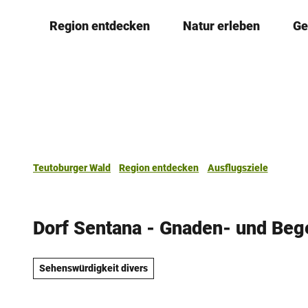
Z
Region entdecken
Natur erleben
Ge
u
m
I
n
h
a
l
t
Teutoburger Wald
Region entdecken
Ausflugsziele
Dorf Sentana - Gnaden- und Be
Sehenswürdigkeit divers