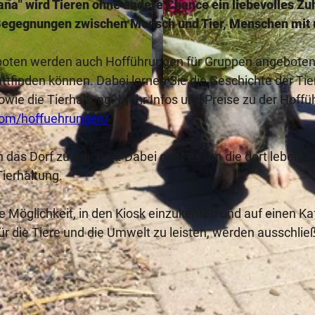
a" wird Tieren ohne andere Chance ein liebevolles Z
ür Begegnungen zwischen Mensch und Tier, Menschen mit
oten werden auch Hofführungen für Gruppen angeboten,
ttfinden können. Dabei lernen Sie die Geschichte der Tie
© Teutoburger Wald / Sentana Stiftung / Berit Schönefel
wie die Tierhaltung. Mehr Infos und Preise zu der Hoff
com/hoffuehrungen/
ch das Dorf zu machen. Dabei geht es um die dort lebend
ierhaltung.
Möglichkeit, in den Kiosk einzukehren und auf einen Ka
r die Tiere und die Umwelt zu leisten, werden ausschließ