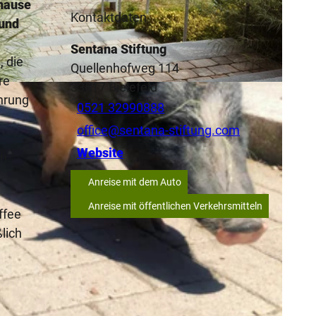
uhause
Kontaktdaten
 und
Sentana Stiftung
 die
Quellenhofweg 114
re
33617
Bielefeld
dt
ührung
0521 32990888
office@sentana-stiftung.com
Website
en
Anreise mit dem Auto
Anreise mit öffentlichen Verkehrsmitteln
ffee
lich