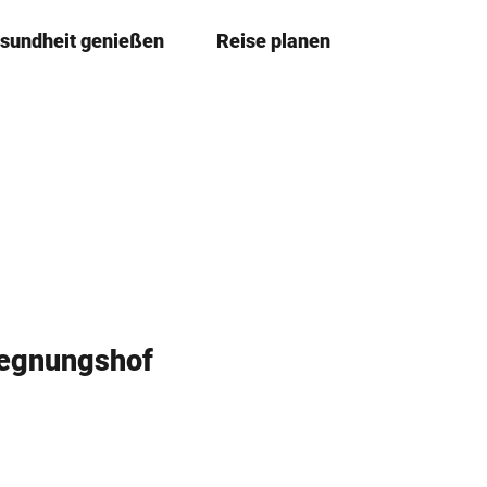
sundheit genießen
Reise planen
T
Merkze
Su
e
i
l
e
n
gegnungshof