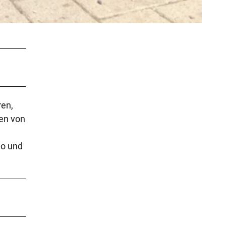
ren,
hen von
ao und