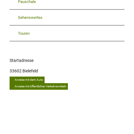
Pauschale
Sehenswertes
Touren
Startadresse
33602
Bielefeld
Anreise mit dem Auto
Anreise mit öffentlichen Verkehrsmitteln