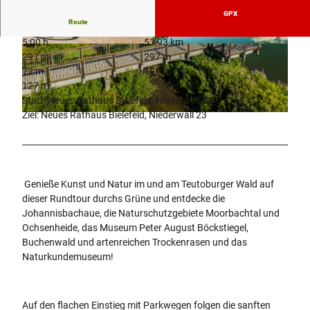
GPX
Route
5:00 h
53,93 km
© Teutoburger Wald Tourismus, D. Ketz
© Teutoburger Wald Tourismus, D. Ketz |
297 m
297 m
CC-BY-SA
72 m
199 m
127 m
Start: Neues Rathaus Bielefeld, Niederwall 23
Ziel: Neues Rathaus Bielefeld, Niederwall 23
© Teutoburger Wald Tourismus, D. Ketz
Genieße Kunst und Natur im und am Teutoburger Wald auf
dieser Rundtour durchs Grüne und entdecke die
Johannisbachaue, die Naturschutzgebiete Moorbachtal und
Ochsenheide, das Museum Peter August Böckstiegel,
Buchenwald und artenreichen Trockenrasen und das
Naturkundemuseum!
Auf den flachen Einstieg mit Parkwegen folgen die sanften