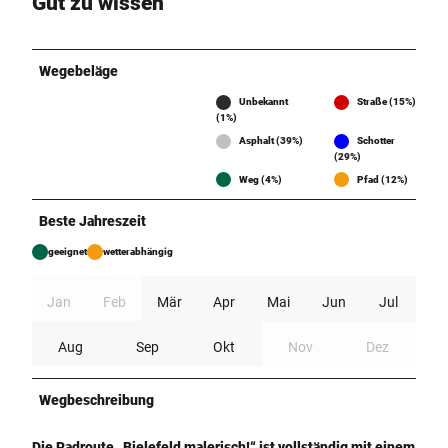
Gut zu wissen
Wegebeläge
Unbekannt
Straße (15%)
(1%)
Asphalt (39%)
Schotter
(29%)
Weg (4%)
Pfad (12%)
Beste Jahreszeit
geeignet
wetterabhängig
Jan
Feb
Mär
Apr
Mai
Jun
Jul
Aug
Sep
Okt
Nov
Dez
Wegbeschreibung
Die Radroute „Bielefeld malerisch!“ ist vollständig mit einem