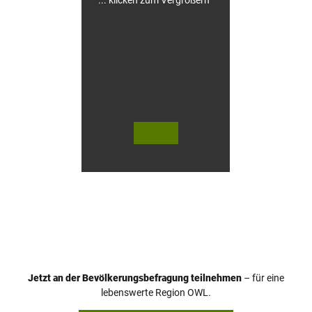
u
s
e
n
© Te
© Te
utob
utob
urger
urger
Wald
Wald
Touri
Touri
smus
smus
/ D. K
/ D. K
etz
etz
Jetzt an der Bevölkerungsbefragung teilnehmen
– für eine
lebenswerte Region OWL.