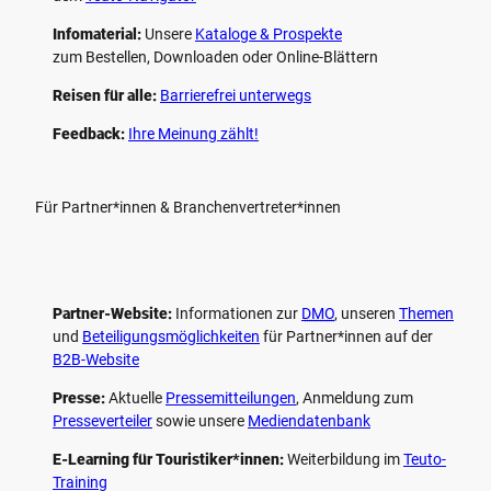
Infomaterial:
Unsere
Kataloge & Prospekte
zum Bestellen, Downloaden oder Online-Blättern
Reisen für alle:
Barrierefrei unterwegs
Feedback:
Ihre Meinung zählt!
Für Partner*innen & Branchenvertreter*innen
Partner-Website:
Informationen zur
DMO
, unseren ­
Themen
und
Beteiligungs­möglichkeiten
für Partner*innen auf der
B2B-Website
Presse:
Aktuelle
Pressemitteilungen
, Anmeldung zum
Presseverteiler
sowie unsere
Mediendatenbank
E-Learning für Touristiker*innen:
Weiterbildung im
Teuto-
Training