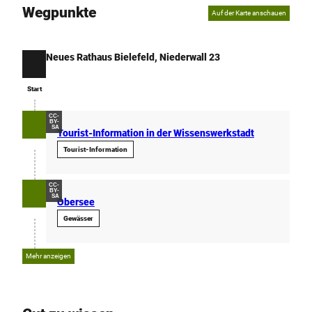
Wegpunkte
Auf der Karte anschauen
Neues Rathaus Bielefeld, Niederwall 23
Start
Start
CC-
BY-
SA
Tourist-Information in der Wissenswerkstadt
Tourist-Information
CC-
BY-
SA
Obersee
Gewässer
Mehr anzeigen