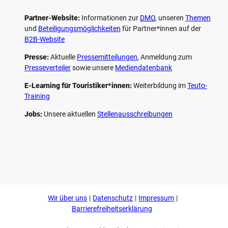
Partner-Website:
Informationen zur
DMO
, unseren ­
Themen
und
Beteiligungs­möglichkeiten
für Partner*innen auf der
B2B-Website
Presse:
Aktuelle
Pressemitteilungen
, Anmeldung zum
Presseverteiler
sowie unsere
Mediendatenbank
E-Learning für Touristiker*innen:
Weiterbildung im
Teuto-
Training
Jobs:
Unsere aktuellen
Stellenausschreibungen
F
P
Y
I
a
i
o
n
c
n
u
s
e
t
t
t
b
e
u
a
o
r
b
g
Wir über uns
Datenschutz
Impressum
o
e
e
r
k
s
a
Barrierefreiheitserklärung
t
m