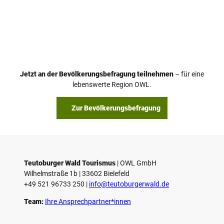
V
i
d
e
o
Jetzt an der Bevölkerungsbefragung teilnehmen
– für eine
a
© Teutoburger Wald Tourismus / P. Gawandtka
© T. Goedeck
lebenswerte Region OWL.
b
s
Zur Bevölkerungsbefragung
p
i
e
l
e
Teutoburger Wald Tourismus
| ­OWL GmbH
Wilhelmstraße 1b | ­33602 Bielefeld
n
+49 521 96733 250 |
­info@teutoburgerwald.de
Team:
Ihre Ansprechpartner*innen