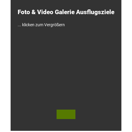
k
e
Foto & Video ­Galerie ­Ausflugsziele
n
!
... klicken zum Vergrößern