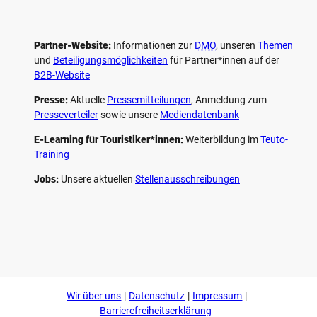
Partner-Website:
Informationen zur
DMO
, unseren ­
Themen
und
Beteiligungs­möglichkeiten
für Partner*innen auf der
B2B-Website
Presse:
Aktuelle
Pressemitteilungen
, Anmeldung zum
Presseverteiler
sowie unsere
Mediendatenbank
E-Learning für Touristiker*innen:
Weiterbildung im
Teuto-
Training
Jobs:
Unsere aktuellen
Stellenausschreibungen
F
P
Y
I
a
i
o
n
c
n
u
s
e
t
t
t
b
e
u
a
o
r
b
g
Wir über uns
Datenschutz
Impressum
o
e
e
r
k
s
a
Barrierefreiheitserklärung
t
m