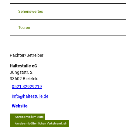
Sehenswertes
Touren
Pächter/Betreiber
Haltestulle eG
Jüngststr. 2
33602
Bielefeld
0521 32929219
info@haltestulle.de
Website
Anreise mit dem Auto
Anreise mit öffentlichen Verkehrsmitteln