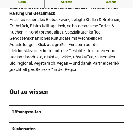
Die Haltestulle in Bielefeld steht für fairen Kaffee, kreative
Route
Anrufen
Website
Stullen und regionale Zutaten. Ein urbaner Treffpunkt mit
Haltung und Geschmack.
Frisches regionales Biobackwerk, belegte Stullen & Brötchen,
Frühstück, Bistro-Mittagstisch, selbstgebackene Torten &
Kuchen in Konditorenqualität, Spezialitätenkaffee.
Genossenschaftliches Kulturcafé mit wechselnden
Ausstellungen, Blick aus großen Fenstern auf den
Lieblingskiez oder in freundliche Gesichter. Im Laden vorne:
Regionalprodukte, Biokäse, Sekko, Röstkaffee, Saisonales.
Bio, regional, vegetarisch, vegan – und damit Partnerbetrieb
„nachhaltiges Reiseziel“ in der Region.
Gut zu wissen
Öffnungszeiten
Küchenarten