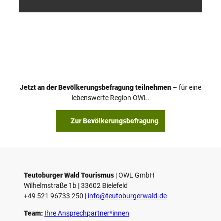
/ D. K
/ D. K
etz
etz
Jetzt an der Bevölkerungsbefragung teilnehmen
– für eine
lebenswerte Region OWL.
Zur Bevölkerungsbefragung
Teutoburger Wald Tourismus
| ­OWL GmbH
Wilhelmstraße 1b | ­33602 Bielefeld
+49 521 96733 250 |
­info@teutoburgerwald.de
Team:
Ihre Ansprechpartner*innen