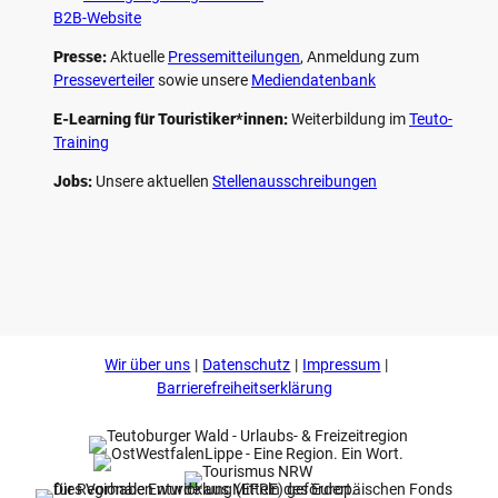
B2B-Website
Presse:
Aktuelle
Pressemitteilungen
, Anmeldung zum
Presseverteiler
sowie unsere
Mediendatenbank
E-Learning für Touristiker*innen:
Weiterbildung im
Teuto-
Training
Jobs:
Unsere aktuellen
Stellenausschreibungen
F
P
Y
I
a
i
o
n
c
n
u
s
e
t
t
t
b
e
u
a
o
r
b
g
Wir über uns
Datenschutz
Impressum
o
e
e
r
k
s
a
Barrierefreiheitserklärung
t
m