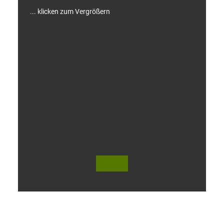
... klicken zum Vergrößern
V