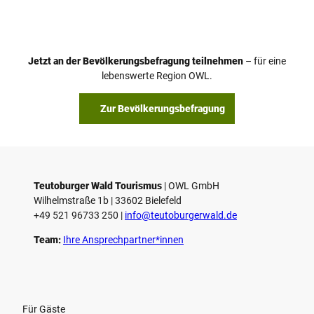
i
d
e
o
Jetzt an der Bevölkerungsbefragung teilnehmen
– für eine
a
© Teutoburger Wald Tourismus / P. Gawandtka
© T. Goedeck
lebenswerte Region OWL.
b
s
Zur Bevölkerungsbefragung
p
i
e
l
e
Teutoburger Wald Tourismus
| ­OWL GmbH
Wilhelmstraße 1b | ­33602 Bielefeld
n
+49 521 96733 250 |
­info@teutoburgerwald.de
Team:
Ihre Ansprechpartner*innen
Für Gäste