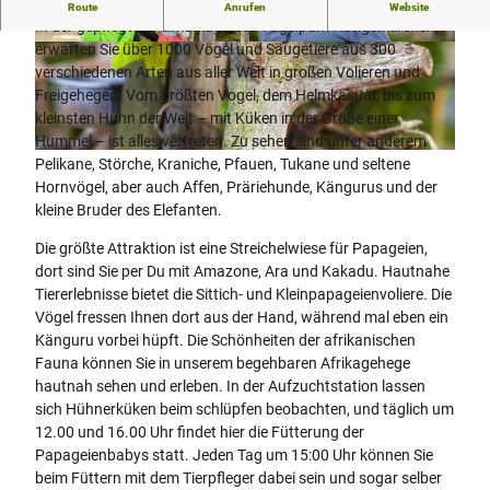
Das Ausflugsziel für die ganze Familie!
Route
Anrufen
Website
In der gepflegten Parkanlage des Vogelpark Heiligenkirchen,
erwarten Sie über 1000 Vögel und Säugetiere aus 300
© Teutoburger Wald Tourismus, D. Ketz
© Teutoburger Wald Tourismus, D. Ketz
verschiedenen Arten aus aller Welt in großen Volieren und
Freigehegen. Vom größten Vogel, dem Helmkasuar, bis zum
kleinsten Huhn der Welt – mit Küken in der Größe einer
Hummel – ist alles vertreten. Zu sehen sind unter anderem
© Teutoburger Wald / Detmold / S. Nielsen |
CC-BY-SA
Pelikane, Störche, Kraniche, Pfauen, Tukane und seltene
Hornvögel, aber auch Affen, Präriehunde, Kängurus und der
kleine Bruder des Elefanten.
Die größte Attraktion ist eine Streichelwiese für Papageien,
dort sind Sie per Du mit Amazone, Ara und Kakadu. Hautnahe
Tiererlebnisse bietet die Sittich- und Kleinpapageienvoliere. Die
Vögel fressen Ihnen dort aus der Hand, während mal eben ein
Känguru vorbei hüpft. Die Schönheiten der afrikanischen
Fauna können Sie in unserem begehbaren Afrikagehege
hautnah sehen und erleben. In der Aufzuchtstation lassen
sich Hühnerküken beim schlüpfen beobachten, und täglich um
12.00 und 16.00 Uhr findet hier die Fütterung der
Papageienbabys statt. Jeden Tag um 15:00 Uhr können Sie
beim Füttern mit dem Tierpfleger dabei sein und sogar selber