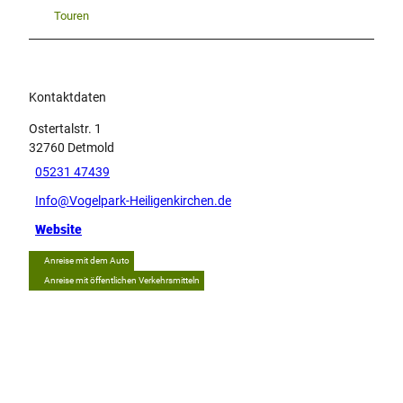
Touren
Kontaktdaten
Ostertalstr. 1
32760
Detmold
05231 47439
Info@Vogelpark-Heiligenkirchen.de
Website
Anreise mit dem Auto
Anreise mit öffentlichen Verkehrsmitteln