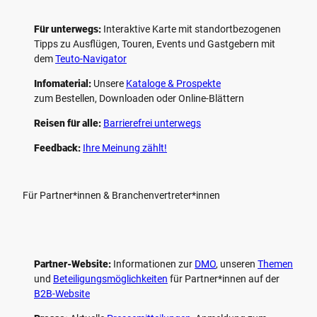
Für unterwegs:
Interaktive Karte mit standort­bezogenen
Tipps zu Ausflügen, Touren, Events und Gastgebern mit
dem
Teuto-Navigator
Infomaterial:
Unsere
Kataloge & Prospekte
zum Bestellen, Downloaden oder Online-Blättern
Reisen für alle:
Barrierefrei unterwegs
Feedback:
Ihre Meinung zählt!
Für Partner*innen & Branchenvertreter*innen
Partner-Website:
Informationen zur
DMO
, unseren ­
Themen
und
Beteiligungs­möglichkeiten
für Partner*innen auf der
B2B-Website