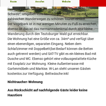
Route
Anrufen
Website
Unser Haus liegt im ruhigen Detmolder Ortsteil
Heiligenkirchen-Schling, der sogenannten "Lippischen
© Privatvermieter Brüntrup
© Privatvermieter Brüntrup |
CC-BY-NC-ND
Schweiz", umgeben vom Teutoburger Wald, der Sie mit seinen
zahlreichen Wanderwegen zu schönen Touren einlädt.
Der Vogelpark ist in nur wenigen Minuten zu Fuß zu erreichen,
ebenso ist das ist das Hermannsdenkmal durch eine kleine
Wanderung durch den Teutoburger Wald gut erreichbar.
© Privatvermieter Brüntrup
Die Wohnung hat eine Größe von ca. 34m² und verfügt über
einen ebenerdigen, separaten Eingang. Neben dem
Schlafzimmer mit Doppelbett(bei Bedarf können die Betten
auch getrennt werden) und SAT-TV gibt es ein kleines Bad mit
Dusche und WC. Ebenso gehört eine vollausgestattete Küche
mit Essplatz zur Wohnung. Kleine Außenterrasse mit
Gartenmöbeln und Markise. W-Lan steht unseren Gästen
kostenlos zur Verfügung. Bettwäsche inkl
Nichtraucher-Wohnung
Aus Rückschicht auf nachfolgende Gäste leider keine
Haustiere