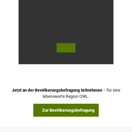
© Te
© Te
utob
utob
urger
urger
Wald
Wald
/ Hor
Touri
n-Ba
smus,
d Mei
D. Ke
nber
tz
g, D.
Ketz
Jetzt an der Bevölkerungsbefragung teilnehmen
– für eine
lebenswerte Region OWL.
Zur Bevölkerungsbefragung