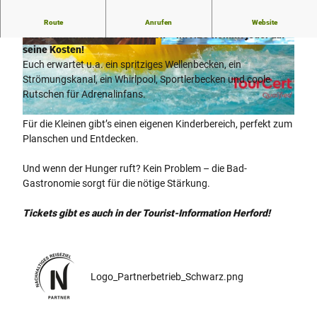
H2O – Eintauchen und Spaß haben!
Ob Sportler, Wasserratte
Route
Anrufen
Website
oder einfach nur Lust auf Action – im H2O kommt jeder auf
seine Kosten!
©
CC-BY-SA
© Thorsten Ulonska |
CC-BY-SA
Euch erwartet u.a. ein spritziges Wellenbecken, ein
Strömungskanal, ein Whirlpool, Sportlerbecken und coole
Rutschen für Adrenalinfans.
© Freizeitbetriebe Stadtwerke Herford GmbH |
CC-BY-SA
Für die Kleinen gibt’s einen eigenen Kinderbereich, perfekt zum
Planschen und Entdecken.
Und wenn der Hunger ruft? Kein Problem – die Bad-
Gastronomie sorgt für die nötige Stärkung.
Tickets gibt es auch in der Tourist-Information Herford!
Logo_Partnerbetrieb_Schwarz.png