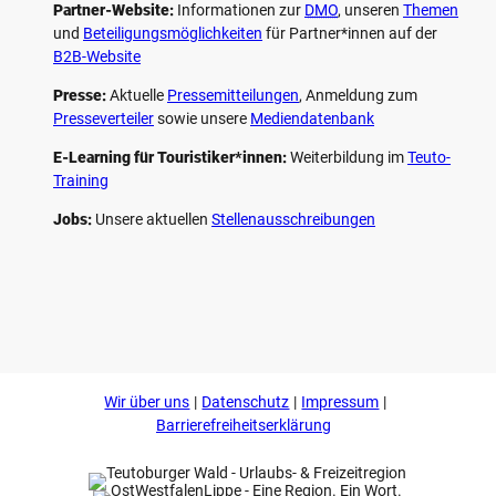
Partner-Website:
Informationen zur
DMO
, unseren ­
Themen
und
Beteiligungs­möglichkeiten
für Partner*innen auf der
B2B-Website
Presse:
Aktuelle
Pressemitteilungen
, Anmeldung zum
Presseverteiler
sowie unsere
Mediendatenbank
E-Learning für Touristiker*innen:
Weiterbildung im
Teuto-
Training
Jobs:
Unsere aktuellen
Stellenausschreibungen
F
P
Y
I
a
i
o
n
c
n
u
s
e
t
t
t
b
e
u
a
o
r
b
g
Wir über uns
Datenschutz
Impressum
o
e
e
r
k
s
a
Barrierefreiheitserklärung
t
m