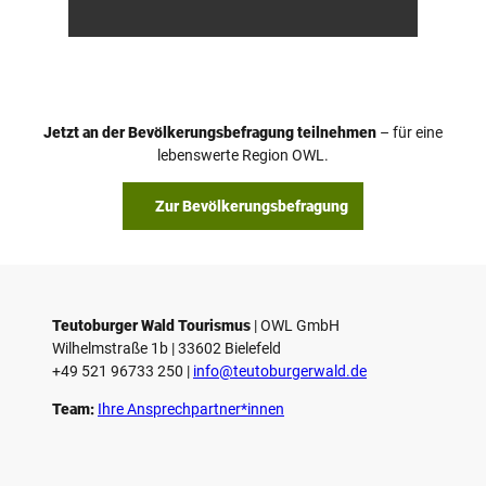
n-Ba
smus,
d Mei
D. Ke
nber
tz
g, D.
Ketz
Jetzt an der Bevölkerungsbefragung teilnehmen
– für eine
lebenswerte Region OWL.
Zur Bevölkerungsbefragung
Teutoburger Wald Tourismus
| ­OWL GmbH
Wilhelmstraße 1b | ­33602 Bielefeld
+49 521 96733 250 |
­info@teutoburgerwald.de
Team:
Ihre Ansprechpartner*innen