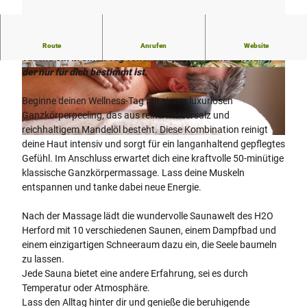
H2O Herford
Route
Anrufen
Website
Tauche ein in einen Tag voller Entspannung und Erholung,
der nur für dich bestimmt ist.
© Stadtwerke Herford GmbH, D. Ketz |
© Stadtwerke Herford GmbH, D. Ketz |
CC-BY-SA
CC-BY-SA
Beginne deinen Wellness-Tag mit einem luxuriösen
Ganzkörperpeeling, das aus reinem Meersalz und
reichhaltigem Mandelöl besteht. Diese Kombination reinigt
©
CC-BY-SA
deine Haut intensiv und sorgt für ein langanhaltend gepflegtes
Gefühl. Im Anschluss erwartet dich eine kraftvolle 50-minütige
klassische Ganzkörpermassage. Lass deine Muskeln
entspannen und tanke dabei neue Energie.
Nach der Massage lädt die wundervolle Saunawelt des H2O
Herford mit 10 verschiedenen Saunen, einem Dampfbad und
einem einzigartigen Schneeraum dazu ein, die Seele baumeln
zu lassen.
Jede Sauna bietet eine andere Erfahrung, sei es durch
Temperatur oder Atmosphäre.
Lass den Alltag hinter dir und genieße die beruhigende