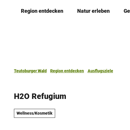
Z
Region entdecken
Natur erleben
Ge
u
m
I
n
h
a
l
t
Teutoburger Wald
Region entdecken
Ausflugsziele
H2O Refugium
Wellness/Kosmetik