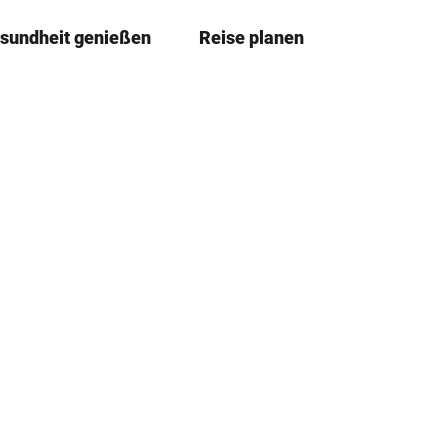
sundheit genießen
Reise planen
T
Merkze
Su
e
i
l
e
n