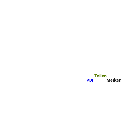
ttel
che
Teilen
PDF
Merken