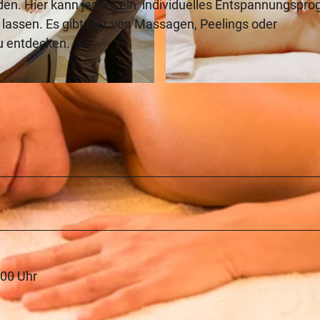
den. Hier kann jeder sein individuelles Entspannungsp
lassen. Es gibt hier von Massagen, Peelings oder
u entdecken.
© Stadtwerke Herford GmbH, Thorsten Ulonska |
CC-B
:00 Uhr