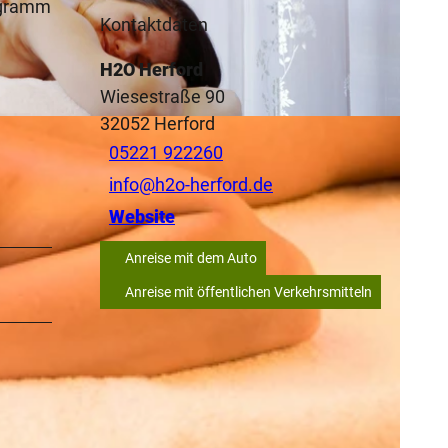
rogramm
Kontaktdaten
H2O Herford
Wiesestraße 90
32052
Herford
Y-SA
05221 922260
info@h2o-herford.de
Website
Anreise mit dem Auto
Anreise mit öffentlichen Verkehrsmitteln