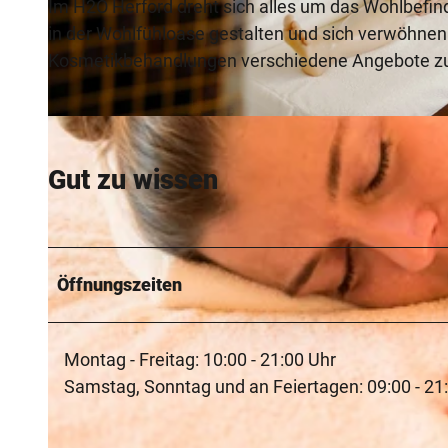
Im H2O Herford dreht sich alles um das Wohlbefin
in der Wohlfühloase gestalten und sich verwöhnen 
Kosmetikbehandlungen verschiedene Angebote z
© Freizeiteinrichtungen Stadtwerke Herford GmbH/Thorsten Ulonska
Gut zu wissen
Öffnungszeiten
Montag - Freitag: 10:00 - 21:00 Uhr
Samstag, Sonntag und an Feiertagen: 09:00 - 21