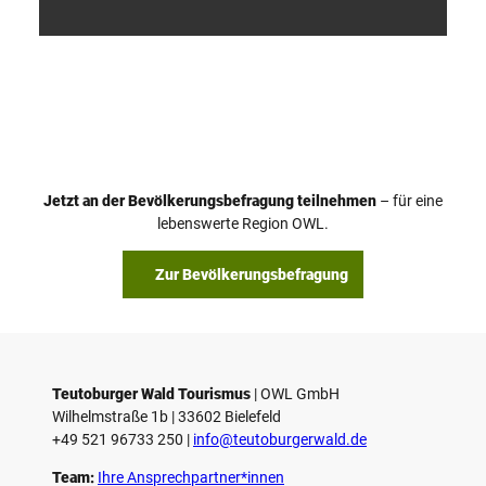
V
i
d
e
o
Jetzt an der Bevölkerungsbefragung teilnehmen
– für eine
a
© Teutoburger Wald Tourismus / P. Gawandtka
© T. Goedeck
lebenswerte Region OWL.
b
s
Zur Bevölkerungsbefragung
p
i
e
l
e
Teutoburger Wald Tourismus
| ­OWL GmbH
Wilhelmstraße 1b | ­33602 Bielefeld
n
+49 521 96733 250 |
­info@teutoburgerwald.de
Team:
Ihre Ansprechpartner*innen