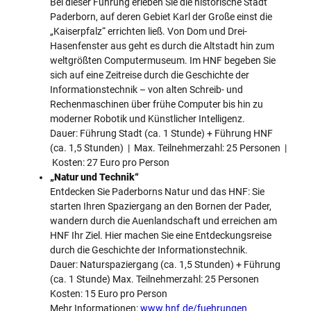
Bei dieser Führung erleben Sie die historische Stadt
Paderborn, auf deren Gebiet Karl der Große einst die
„Kaiserpfalz“ errichten ließ. Von Dom und Drei-
Hasenfenster aus geht es durch die Altstadt hin zum
weltgrößten Computermuseum. Im HNF begeben Sie
sich auf eine Zeitreise durch die Geschichte der
Informationstechnik – von alten Schreib- und
Rechenmaschinen über frühe Computer bis hin zu
moderner Robotik und Künstlicher Intelligenz.
Dauer: Führung Stadt (ca. 1 Stunde) + Führung HNF
(ca. 1,5 Stunden) | Max. Teilnehmerzahl: 25 Personen |
Kosten: 27 Euro pro Person
„Natur und Technik“
Entdecken Sie Paderborns Natur und das HNF: Sie
starten Ihren Spaziergang an den Bornen der Pader,
wandern durch die Auenlandschaft und erreichen am
HNF Ihr Ziel. Hier machen Sie eine Entdeckungsreise
durch die Geschichte der Informationstechnik.
Dauer: Naturspaziergang (ca. 1,5 Stunden) + Führung
(ca. 1 Stunde) Max. Teilnehmerzahl: 25 Personen
Kosten: 15 Euro pro Person
Mehr Informationen:
www.hnf.de/fuehrungen