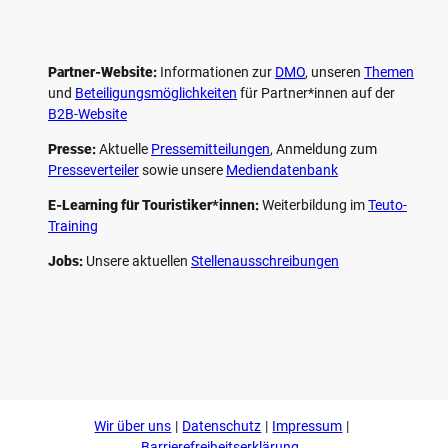
Partner-Website:
Informationen zur
DMO
, unseren ­
Themen
und
Beteiligungs­möglichkeiten
für Partner*innen auf der
B2B-Website
Presse:
Aktuelle
Pressemitteilungen
, Anmeldung zum
Presseverteiler
sowie unsere
Mediendatenbank
E-Learning für Touristiker*innen:
Weiterbildung im
Teuto-
Training
Jobs:
Unsere aktuellen
Stellenausschreibungen
F
P
Y
I
a
i
o
n
c
n
u
s
e
t
t
t
b
e
u
a
o
r
b
g
Wir über uns
Datenschutz
Impressum
o
e
e
r
k
s
a
Barrierefreiheitserklärung