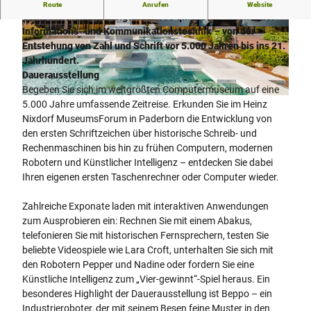
Das Heinz Nixdorf MuseumsForum, das weltgrößte
Route
Anrufen
Website
Computermuseum, zeigt auf 6.000 qm die Geschichte der
Informations- und Kommunikationstechnik – von der
© Heinz Nixdorf MuseumsForum, Sergei Magel
Entstehung von Zahl und Schrift vor 5.000 Jahren bis ins 21.
Jahrhundert.
Dauerausstellung
Begeben Sie sich im weltgrößten Computermuseum auf eine
© Heinz Nixdorf MuseumsForum, Sergei Magel
5.000 Jahre umfassende Zeitreise. Erkunden Sie im Heinz
Nixdorf MuseumsForum in Paderborn die Entwicklung von
den ersten Schriftzeichen über historische Schreib- und
Rechenmaschinen bis hin zu frühen Computern, modernen
Robotern und Künstlicher Intelligenz – entdecken Sie dabei
Ihren eigenen ersten Taschenrechner oder Computer wieder.
Zahlreiche Exponate laden mit interaktiven Anwendungen
zum Ausprobieren ein: Rechnen Sie mit einem Abakus,
telefonieren Sie mit historischen Fernsprechern, testen Sie
beliebte Videospiele wie Lara Croft, unterhalten Sie sich mit
den Robotern Pepper und Nadine oder fordern Sie eine
Künstliche Intelligenz zum „Vier-gewinnt“-Spiel heraus. Ein
besonderes Highlight der Dauerausstellung ist Beppo – ein
Industrieroboter, der mit seinem Besen feine Muster in den