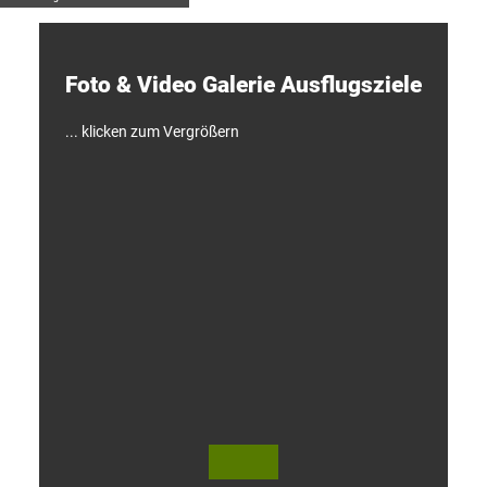
e
c
k
e
Foto & Video ­Galerie ­Ausflugsziele
n
!
... klicken zum Vergrößern