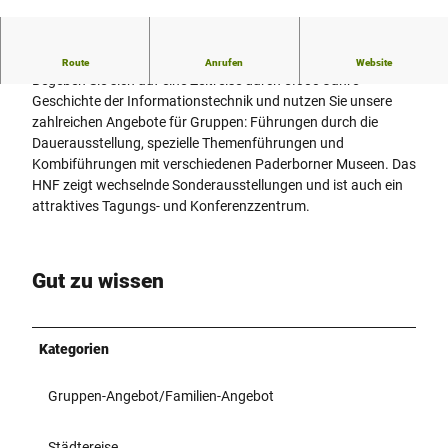
© Reinhardt Hardtke/HNF |
CC-BY-SA
Weltgrößtes Computermuseum in Paderborn
Route
Anrufen
Website
Begeben Sie sich auf eine Zeitreise durch 5.000 Jahre
Geschichte der Informationstechnik und nutzen Sie unsere
zahlreichen Angebote für Gruppen: Führungen durch die
Dauerausstellung, spezielle Themenführungen und
Kombiführungen mit verschiedenen Paderborner Museen. Das
HNF zeigt wechselnde Sonderausstellungen und ist auch ein
attraktives Tagungs- und Konferenzzentrum.
Gut zu wissen
Kategorien
Gruppen-Angebot/Familien-Angebot
Städtereise