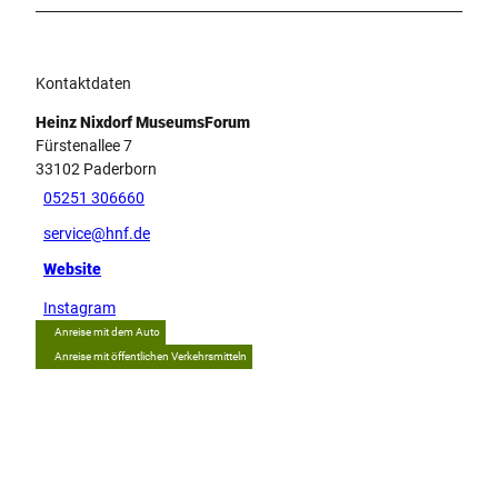
Kontaktdaten
Heinz Nixdorf MuseumsForum
Fürstenallee 7
33102
Paderborn
05251 306660
service@hnf.de
Website
Instagram
Anreise mit dem Auto
Anreise mit öffentlichen Verkehrsmitteln