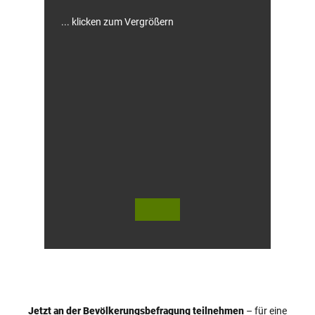
... klicken zum Vergrößern
© Te
© Te
utob
utob
urger
urger
Wald
Wald
/ Hor
Touri
n-Ba
smus,
d Mei
D. Ke
nber
tz
g, D.
Ketz
Jetzt an der Bevölkerungsbefragung teilnehmen
– für eine