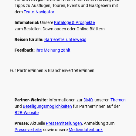
Tipps zu Ausflügen, Touren, Events und Gastgebern mit
dem
Teuto-Navigator
Infomaterial:
Unsere
Kataloge & Prospekte
zum Bestellen, Downloaden oder Online-Blättern
Reisen für alle:
Barrierefrei unterwegs
Feedback:
Ihre Meinung zählt!
Für Partner*innen & Branchenvertreter*innen
Partner-Website:
Informationen zur
DMO
, unseren ­
Themen
und
Beteiligungs­möglichkeiten
für Partner*innen auf der
B2B-Website
Presse:
Aktuelle
Pressemitteilungen
, Anmeldung zum
Presseverteiler
sowie unsere
Mediendatenbank