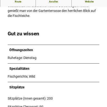
Im Restaurant "Zu den Fischteichen" erwartet Sie gepflegte
Route
Anrufen
Website
Gastlichkeit mit excellenter Küche. Bei sonnigem Wetter
genießt man von der Gartenterrasse den herrlichen Blick auf
die Fischteiche.
Gut zu wissen
Öffnungszeiten
Ruhetage: Dienstag
Spezialitäten
Fischgerichte, Wild
Sitzplätze
Sitzplätze (Innen gesamt): 200
Sitzplätze (Terrasse): 90