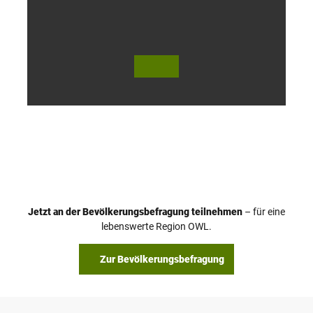
h
© Te
© Te
utob
utob
urger
urger
Wald
Wald
Touri
Touri
smus
smus
/ D. K
/ D. K
etz
etz
Jetzt an der Bevölkerungsbefragung teilnehmen
– für eine
lebenswerte Region OWL.
Zur Bevölkerungsbefragung