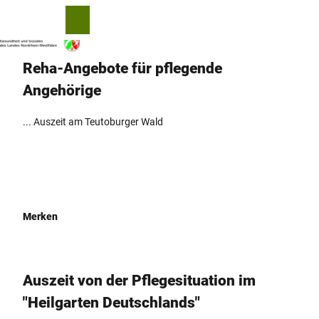
Z
© Besim Mazhiqi
u
T
Merkzettel
Suche
Menü
m
e
I
i
Reha-Angebote für pflegende
n
l
h
e
Angehörige
a
n
l
... Auszeit am Teutoburger Wald
t
Merken
Auszeit von der Pflegesituation im
"Heilgarten Deutschlands"