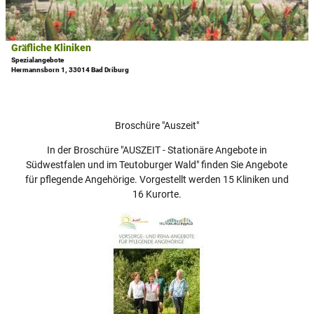
f
H
s
n
o
e
e
l
i
Gräfliche Kliniken
© Park Klinik, S. Reichert
n
s
t
Spezialangebote
Hermannsborn 1, 33014 Bad Driburg
i
e
n
'
g
G
V
r
Broschüre "Auszeit"
i
ä
t
f
In der Broschüre "AUSZEIT - Stationäre Angebote in
a
l
Südwestfalen und im Teutoburger Wald" finden Sie Angebote
l
i
für pflegende Angehörige. Vorgestellt werden 15 Kliniken und
'
c
16 Kurorte.
ö
h
f
e
f
K
n
l
e
i
n
n
i
k