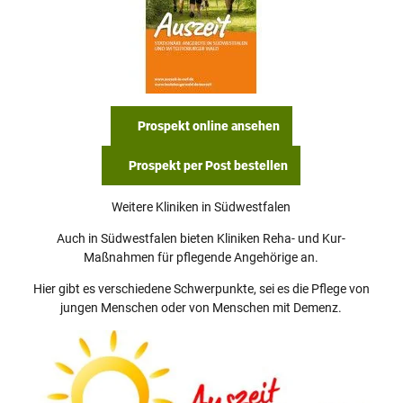
e
n
'
ö
f
Broschüre Auszeit für pflegende Angehörige
f
Prospekt online ansehen
n
e
n
Prospekt per Post bestellen
Weitere Kliniken in Südwestfalen
Auch in Südwestfalen bieten Kliniken Reha- und Kur-
Maßnahmen für pflegende Angehörige an.
Hier gibt es verschiedene Schwerpunkte, sei es die Pflege von
jungen Menschen oder von Menschen mit Demenz.