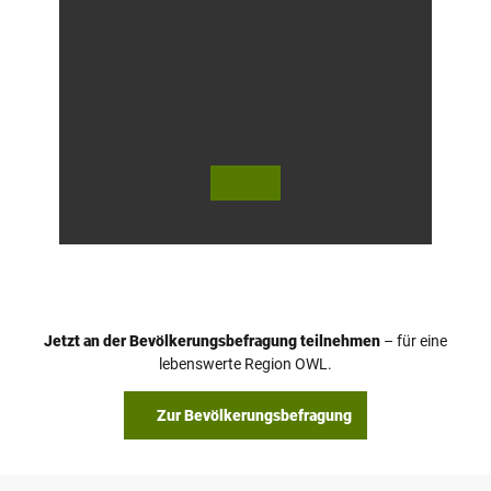
© ©T
© Sta
eutob
dt Ba
urger
d Salz
Wald
uflen
/ Die
/ D. K
westf
etz
älisch
en Sie
ben /
D. Ke
tz, Do
minik
Ketz
Jetzt an der Bevölkerungsbefragung teilnehmen
– für eine
lebenswerte Region OWL.
Zur Bevölkerungsbefragung