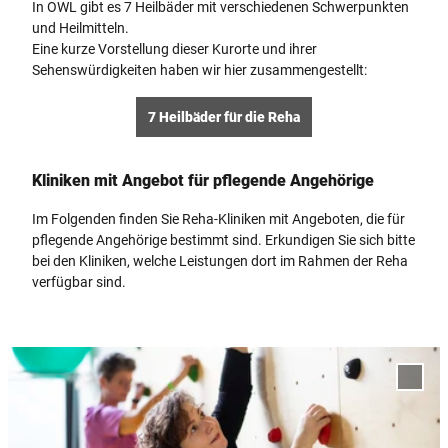
In OWL gibt es 7 Heilbäder mit verschiedenen Schwerpunkten
und Heilmitteln.
Eine kurze Vorstellung dieser Kurorte und ihrer
Sehenswürdigkeiten haben wir hier zusammengestellt:
7 Heilbäder für die Reha
Kliniken mit Angebot für pflegende Angehörige
Im Folgenden finden Sie Reha-Kliniken mit Angeboten, die für
pflegende Angehörige bestimmt sind. Erkundigen Sie sich bitte
bei den Kliniken, welche Leistungen dort im Rahmen der Reha
verfügbar sind.
D
e
'MZG
t
Westf
Teuto
a
Wald-K
i