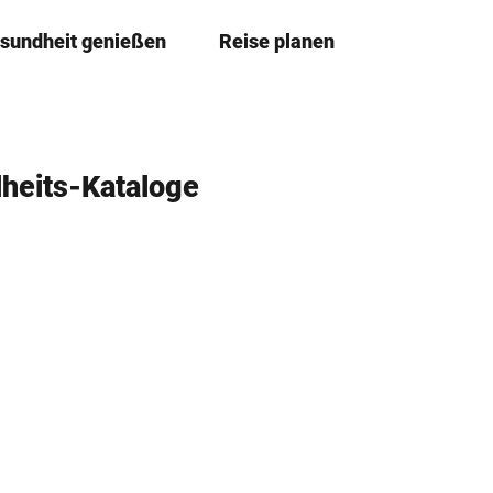
sundheit genießen
Reise planen
T
Merkzettel
Suche
e
i
l
e
heits-Kataloge
n