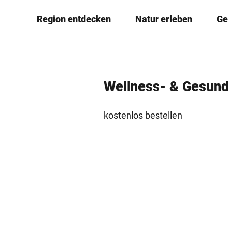
Z
© Teutoburger Wald Tourismus, T. Conrad
Region entdecken
Natur erleben
Ge
u
m
I
n
h
Wellness- & Gesund
a
l
kostenlos bestellen
t