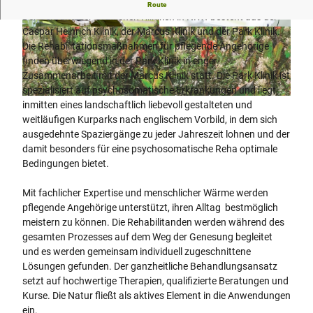
Schwerpunkte: Psychosomatik, Orthopädie
Route
Der Verbund der Gräflichen Kliniken in NRW besteht aus der
Caspar Heinrich Klinik, der Marcus Klinik und der Park Klinik.
© Park Klinik, S. Reichert
© Park Klinik, S. Reichert
Die Rehabilitationsmaßnahmen für pflegende Angehörige
finden überwiegend in der Park Klinik in enger
Zusammenarbeit mit der Marcus Klinik statt. Die Park Klinik ist
spezialisiert auf psychosomatische Erkrankungen und liegt
© Park Klinik, S. Reichert
inmitten eines landschaftlich liebevoll gestalteten und
weitläufigen Kurparks nach englischem Vorbild, in dem sich
ausgedehnte Spaziergänge zu jeder Jahreszeit lohnen und der
damit besonders für eine psychosomatische Reha optimale
Bedingungen bietet.
Mit fachlicher Expertise und menschlicher Wärme werden
pflegende Angehörige unterstützt, ihren Alltag bestmöglich
meistern zu können. Die Rehabilitanden werden während des
gesamten Prozesses auf dem Weg der Genesung begleitet
und es werden gemeinsam individuell zugeschnittene
Lösungen gefunden. Der ganzheitliche Behandlungsansatz
setzt auf hochwertige Therapien, qualifizierte Beratungen und
Kurse. Die Natur fließt als aktives Element in die Anwendungen
ein.