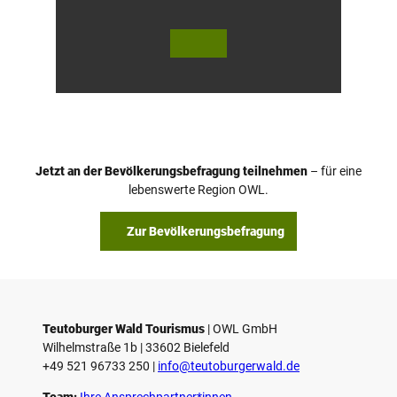
© Te
© Te
utob
utob
urger
urger
Wald
Wald
/ Hor
Touri
n-Ba
smus,
d Mei
D. Ke
nber
tz
g, D.
Ketz
Jetzt an der Bevölkerungsbefragung teilnehmen
– für eine
lebenswerte Region OWL.
Zur Bevölkerungsbefragung
Teutoburger Wald Tourismus
| ­OWL GmbH
Wilhelmstraße 1b | ­33602 Bielefeld
+49 521 96733 250 |
­info@teutoburgerwald.de
Team:
Ihre Ansprechpartner*innen