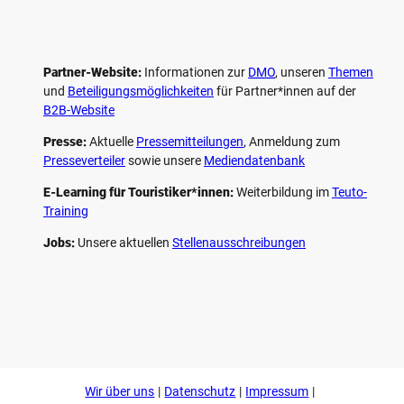
Partner-Website:
Informationen zur
DMO
, unseren ­
Themen
und
Beteiligungs­möglichkeiten
für Partner*innen auf der
B2B-Website
Presse:
Aktuelle
Pressemitteilungen
, Anmeldung zum
Presseverteiler
sowie unsere
Mediendatenbank
E-Learning für Touristiker*innen:
Weiterbildung im
Teuto-
Training
Jobs:
Unsere aktuellen
Stellenausschreibungen
F
P
Y
I
a
i
o
n
c
n
u
s
e
t
t
t
b
e
u
a
o
r
b
g
Wir über uns
Datenschutz
Impressum
o
e
e
r