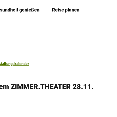
sundheit genießen
Reise planen
T
Merkzettel
Suche
e
i
l
e
n
staltungskalender
 dem ZIMMER.THEATER 28.11.