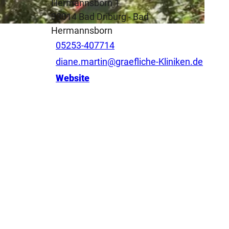
Hermannsborn 1
33014
Bad Driburg
- Bad
Hermannsborn
05253-407714
diane.martin@graefliche-Kliniken.de
Website