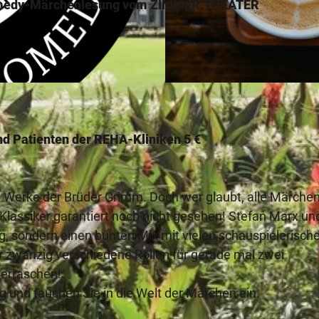
medy-Märchenlesung vom ZIMMER.THEATER
©
CC-BY-SA
d Patienten der REHA-Kliniken 5 €
 Werke der Brüder Grimm. Doch wer glaubt, alle Märchen
lassiker garantiert noch nicht gesehen! Stefan Marx un
, sondern einen bunten Mix mit vielen schauspielerisch
 zwanzig verschiedene Rollen für gerade mal zwei
berraschen!
 und tauchen Sie in die Welt der Märchen ein.