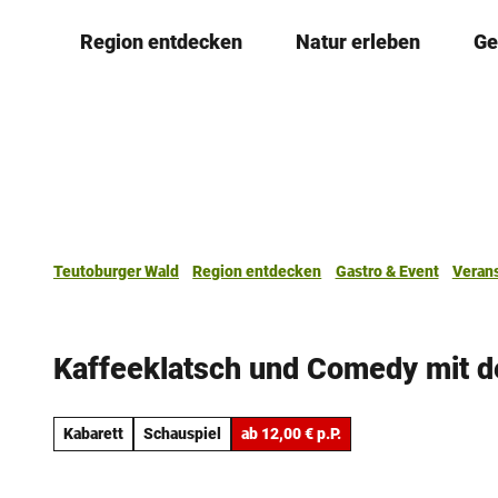
Z
Region entdecken
Natur erleben
Ge
u
m
I
n
h
a
l
t
Teutoburger Wald
Region entdecken
Gastro & Event
Veran
Kaffeeklatsch und Comedy mit
Kabarett
Schauspiel
ab 12,00 € p.P.