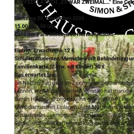
KAFFEEKLATSCH „ES WAR ZWEIMAL…“ Eine Co
Samstag 28. November 2026
15.00 - 16.00 Uhr
Café der Park Klinik, Bad Hermannsborn
© Zimmer.Theater |
CC-BY-NC-ND
Eintritt: Erwachsene 12 €
Schüler/Studenten/Menschen mit Behinderung un
Familienkarte (2 Erw. + 2 Kinder) 30 €
Das erwartet Sie:
Ein Nachmittag ganz im Zeichen der bekanntesten
kennen, wird Augen machen, denn so hat man die K
Simon Hillebrand zeigen keine gewöhnliche Lesung
komödiantischen Einlagen. Acht Märchen und über
Schauspieler… unmöglich? Dann lassen Sie sich ü
Genießen Sie bei Kaffee und Kuchen die Darbietung