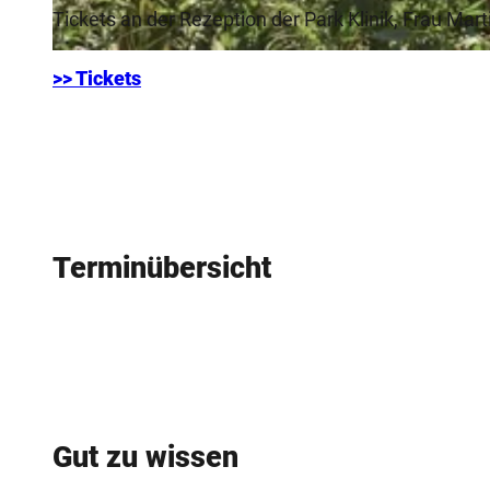
Tickets an der Rezeption der Park Klinik, Frau Marti
© Gräfliche Kliniken | Park Klinik |
CC-BY-NC-ND
>> Tickets
Terminübersicht
Gut zu wissen