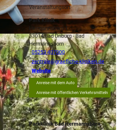
Veranstaltungsort
Park Klinik
Hermannsborn 1
33014
Bad Driburg
- Bad
Hermannsborn
05253 407000
zentrale@graefliche-kliniken.de
Website
 zu
Anreise mit dem Auto
d
Anreise mit öffentlichen Verkehrsmitteln
en und
Veranstalter
Parkklinik Bad Hermannsborn