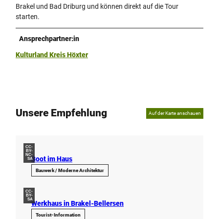
Brakel und Bad Driburg und können direkt auf die Tour
starten.
Ansprechpartner:in
Kulturland Kreis Höxter
Unsere Empfehlung
Auf der Karte anschauen
CC-
BY-
NC-
Boot im Haus
SA
Bauwerk / Moderne Architektur
CC-
BY-
SA
Werkhaus in Brakel-Bellersen
Tourist-Information