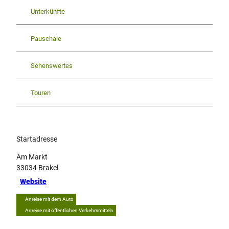
Unterkünfte
Pauschale
Sehenswertes
Touren
Startadresse
Am Markt
33034
Brakel
Website
Anreise mit dem Auto
Anreise mit öffentlichen Verkehrsmitteln