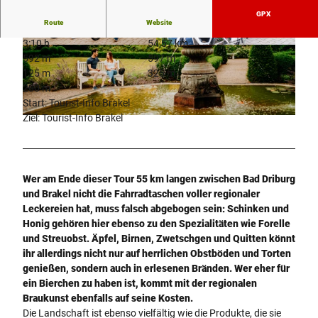
GPX
Route
Website
3:10 h
54,57 km
© Teutoburger Wald Tourismus, Stadt Brakel |
© Teutoburger Wald Tourismus, D. Ketz
592 m
597 m
CC-BY-SA
125 m
325 m
200 m
Start: Tourist-Info Brakel
Ziel: Tourist-Info Brakel
© Teutoburger Wald Tourismus/Stadt Brakel |
CC-BY-SA
Wer am Ende dieser Tour 55 km langen zwischen Bad Driburg
und Brakel nicht die Fahrradtaschen voller regionaler
Leckereien hat, muss falsch abgebogen sein: Schinken und
Honig gehören hier ebenso zu den Spezialitäten wie Forelle
und Streuobst. Äpfel, Birnen, Zwetschgen und Quitten könnt
ihr allerdings nicht nur auf herrlichen Obstböden und Torten
genießen, sondern auch in erlesenen Bränden. Wer eher für
ein Bierchen zu haben ist, kommt mit der regionalen
Braukunst ebenfalls auf seine Kosten.
Die Landschaft ist ebenso vielfältig wie die Produkte, die sie