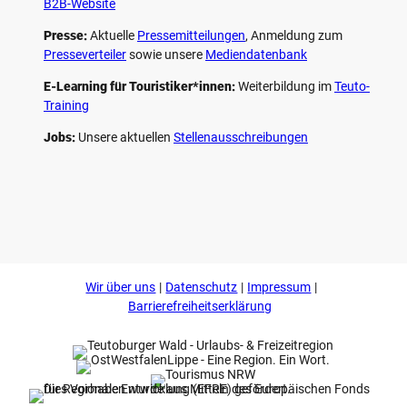
B2B-Website
Presse:
Aktuelle
Pressemitteilungen
, Anmeldung zum
Presseverteiler
sowie unsere
Mediendatenbank
E-Learning für Touristiker*innen:
Weiterbildung im
Teuto-
Training
Jobs:
Unsere aktuellen
Stellenausschreibungen
F
P
Y
I
a
i
o
n
c
n
u
s
e
t
t
t
b
e
u
a
o
r
b
g
Wir über uns
Datenschutz
Impressum
o
e
e
r
k
s
a
Barrierefreiheitserklärung
t
m