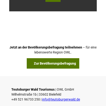
Wald
Wald
Touri
Touri
smus
smus
/ D. K
/ D. K
etz
etz
Jetzt an der Bevölkerungsbefragung teilnehmen
– für eine
lebenswerte Region OWL.
Zur Bevölkerungsbefragung
Teutoburger Wald Tourismus
| ­OWL GmbH
Wilhelmstraße 1b | ­33602 Bielefeld
+49 521 96733 250 |
­info@teutoburgerwald.de