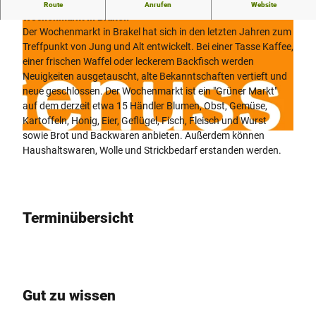
Jeden Freitag in der Zeit von 8:00 Uhr bis 12:00 Uhr ist
Route
Anrufen
Website
Wochenmarkt in Brakel.
Der Wochenmarkt in Brakel hat sich in den letzten Jahren zum
Treffpunkt von Jung und Alt entwickelt. Bei einer Tasse Kaffee,
einer frischen Waffel oder leckerem Backfisch werden
Neuigkeiten ausgetauscht, alte Bekanntschaften vertieft und
neue geschlossen. Der Wochenmarkt ist ein "Grüner Markt"
© MATTHIAS GROPPE
auf dem derzeit etwa 15 Händler Blumen, Obst, Gemüse,
Kartoffeln, Honig, Eier, Geflügel, Fisch, Fleisch und Wurst
sowie Brot und Backwaren anbieten. Außerdem können
© Teutoburger Wald Tourismus/Stadt Brakel |
CC-BY-SA
Haushaltswaren, Wolle und Strickbedarf erstanden werden.
Terminübersicht
Gut zu wissen