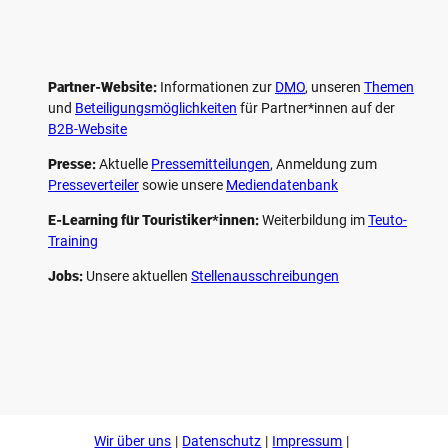
Partner-Website:
Informationen zur
DMO
, unseren ­
Themen
und
Beteiligungs­möglichkeiten
für Partner*innen auf der
B2B-Website
Presse:
Aktuelle
Pressemitteilungen
, Anmeldung zum
Presseverteiler
sowie unsere
Mediendatenbank
E-Learning für Touristiker*innen:
Weiterbildung im
Teuto-
Training
Jobs:
Unsere aktuellen
Stellenausschreibungen
F
P
Y
I
a
i
o
n
c
n
u
s
e
t
t
t
b
e
u
a
o
r
b
g
Wir über uns
Datenschutz
Impressum
o
e
e
r