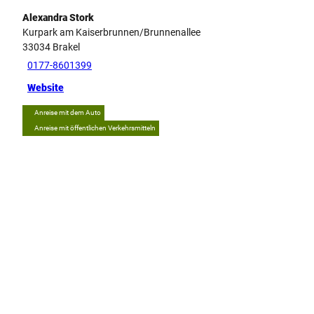
Alexandra Stork
Kurpark am Kaiserbrunnen/Brunnenallee
33034
Brakel
0177-8601399
Website
Anreise mit dem Auto
Anreise mit öffentlichen Verkehrsmitteln