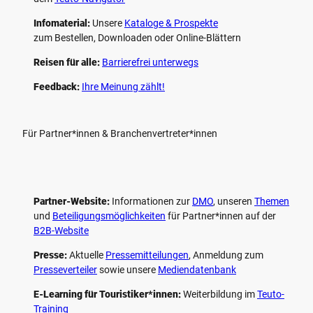
Infomaterial:
Unsere
Kataloge & Prospekte
zum Bestellen, Downloaden oder Online-Blättern
Reisen für alle:
Barrierefrei unterwegs
Feedback:
Ihre Meinung zählt!
Für Partner*innen & Branchenvertreter*innen
Partner-Website:
Informationen zur
DMO
, unseren ­
Themen
und
Beteiligungs­möglichkeiten
für Partner*innen auf der
B2B-Website
Presse:
Aktuelle
Pressemitteilungen
, Anmeldung zum
Presseverteiler
sowie unsere
Mediendatenbank
E-Learning für Touristiker*innen:
Weiterbildung im
Teuto-
Training