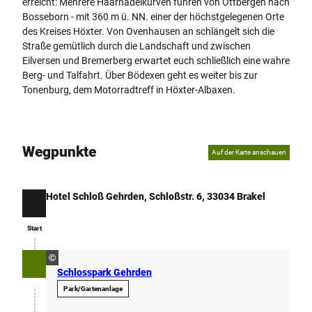
erreicht: Mehrere Haarnadelkurven führen von Ottbergen nach
Bosseborn - mit 360 m ü. NN. einer der höchstgelegenen Orte
des Kreises Höxter. Von Ovenhausen an schlängelt sich die
Straße gemütlich durch die Landschaft und zwischen
Eilversen und Bremerberg erwartet euch schließlich eine wahre
Berg- und Talfahrt. Über Bödexen geht es weiter bis zur
Tonenburg, dem Motorradtreff in Höxter-Albaxen.
Wegpunkte
Auf der Karte anschauen
Hotel Schloß Gehrden, Schloßstr. 6, 33034 Brakel
Start
Start
©
Schlosspark Gehrden
Park/Gartenanlage