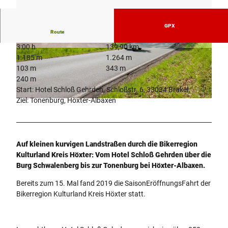
GPX
Route
3:00 h
139,90 km
© Katja Krajewski, Kulturland Kreis Höxter, c/o
© Katja Krajewski, Kulturland Kreis Höxter, c/o
1.185 m
1.264 m
GfW im Kreis Höxter mbH
GfW im Kreis Höxter mbH |
CC-BY
103 m
343 m
240 m
Start: Hotel Schloß Gehrden, Schloßstr. 6, 33034 Brakel
Ziel: Tonenburg, Höxter-Albaxen
© Irina Jansen, Kulturland Kreis Höxter, c/o GfW im Kreis Höxter mbH |
CC-BY-ND
Auf kleinen kurvigen Landstraßen durch die Bikerregion
Kulturland Kreis Höxter: Vom Hotel Schloß Gehrden über die
Burg Schwalenberg bis zur Tonenburg bei Höxter-Albaxen.
Bereits zum 15. Mal fand 2019 die SaisonEröffnungsFahrt der
Bikerregion Kulturland Kreis Höxter statt.