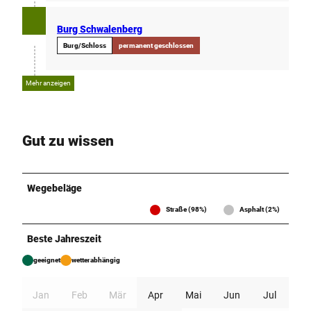
Burg Schwalenberg
Burg/Schloss
permanent geschlossen
Mehr anzeigen
Gut zu wissen
Wegebeläge
Straße (98%)
Asphalt (2%)
Beste Jahreszeit
geeignet
wetterabhängig
Jan
Feb
Mär
Apr
Mai
Jun
Jul