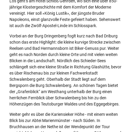
Los geht’s am Hotel Schloß Gehrden, wo sich eine über 850-
jährige Klostergeschichte mit dem Komfort der Moderne
vereinigt. Hier soll »König Lustik«, der jüngste Bruder
Napoleons, einst glanzvolle Feste gefeiert haben. Sehenswert
ist auch die Zwölf-Apostel-Linde im Schlosspark.
Vorbei an der Burg Dringenberg foglt kurz nach Bad Driburg
schon das erste Highlight: die kleine kurvige Strecke zwischen
Reelsen und Bad Hermannsborn ist Biker-Genuss pur. Weiter
geht es nach Norden durch kleine Orte und mit vielen weiten
Blicken in die Landschaft. Nördlich des Schieder-Sees
schlängelt sich eine kleine Straße in Richtung Glashütte, bevor
es über Rischenau bis zur kleinen Fachwerkstadt
Schwalenberg geht. Oberhalb der Stadt liegt auf dem
Bergsporn die Burg Schwalenberg. An schönen Tagen bietet
der „Grafenblick“ am Westhang unterhalb der Burg einen
herrlichen Fernblick über Schwalenberg bis hin zu den
Höhenzügen des Teutoburger Waldes und des Eggegebirges.
Weiter gehr es über die Kariensieker Höhe - mit einem weiten
Blick bis zur Abtei Marienmünster - nach Süden. In
Bruchhausen an der Nethe ist der Wendepunkt der Tour