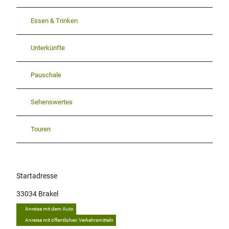
Essen & Trinken
Unterkünfte
Pauschale
Sehenswertes
Touren
Startadresse
33034
Brakel
Anreise mit dem Auto
Anreise mit öffentlichen Verkehrsmitteln