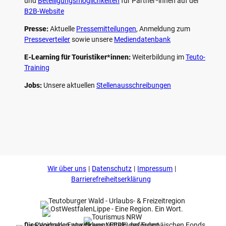
und
Beteiligungs­möglichkeiten
für Partner*innen auf der
B2B-Website
Presse:
Aktuelle
Pressemitteilungen
, Anmeldung zum
Presseverteiler
sowie unsere
Mediendatenbank
E-Learning für Touristiker*innen:
Weiterbildung im
Teuto-
Training
Jobs:
Unsere aktuellen
Stellenausschreibungen
F
P
Y
I
a
i
o
n
c
n
u
s
e
t
t
t
b
e
u
a
o
r
b
g
Wir über uns
Datenschutz
Impressum
o
e
e
r
k
s
a
Barrierefreiheitserklärung
t
m