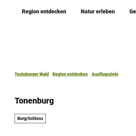
Z
Region entdecken
Natur erleben
Ge
u
m
I
n
h
a
l
t
Teutoburger Wald
Region entdecken
Ausflugsziele
Tonenburg
Burg/Schloss