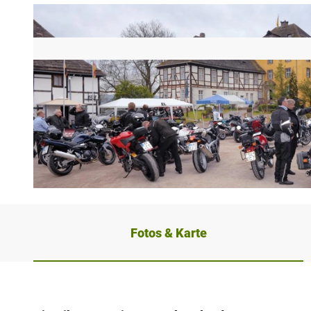
© Katja Krajewski, Kulturland Kreis Höxter, c/o GfW im Kreis Höxter mbH
Fotos & Karte