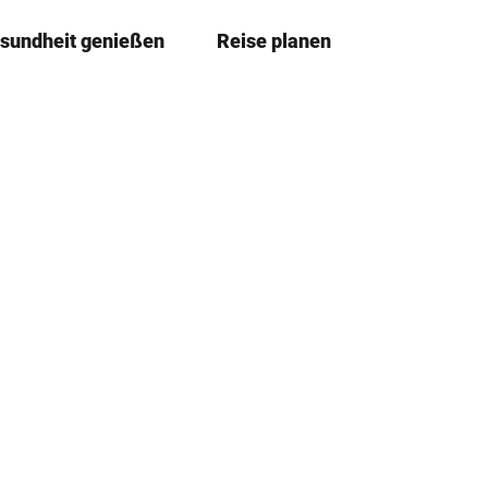
sundheit genießen
Reise planen
T
Merkzettel
Suche
e
i
l
e
n