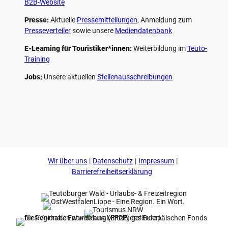
B2B-Website
Presse:
Aktuelle
Pressemitteilungen
, Anmeldung zum
Presseverteiler
sowie unsere
Mediendatenbank
E-Learning für Touristiker*innen:
Weiterbildung im
Teuto-
Training
Jobs:
Unsere aktuellen
Stellenausschreibungen
F
P
Y
I
a
i
o
n
c
n
u
s
e
t
t
t
b
e
u
a
o
r
b
g
Wir über uns
Datenschutz
Impressum
o
e
e
r
k
s
a
Barrierefreiheitserklärung
t
m