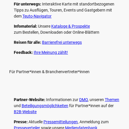
Für unterwegs:
Interaktive Karte mit standort­bezogenen
Tipps zu Ausflügen, Touren, Events und Gastgebern mit
dem
Teuto-Navigator
Infomaterial:
Unsere
Kataloge & Prospekte
zum Bestellen, Downloaden oder Online-Blättern
Reisen für alle:
Barrierefrei unterwegs
Feedback:
Ihre Meinung zählt!
Für Partner*innen & Branchenvertreter*innen
Partner-Website:
Informationen zur
DMO
, unseren ­
Themen
und
Beteiligungs­möglichkeiten
für Partner*innen auf der
B2B-Website
Presse:
Aktuelle
Pressemitteilungen
, Anmeldung zum
Presseverteiler
sowie unsere
Mediendatenbank