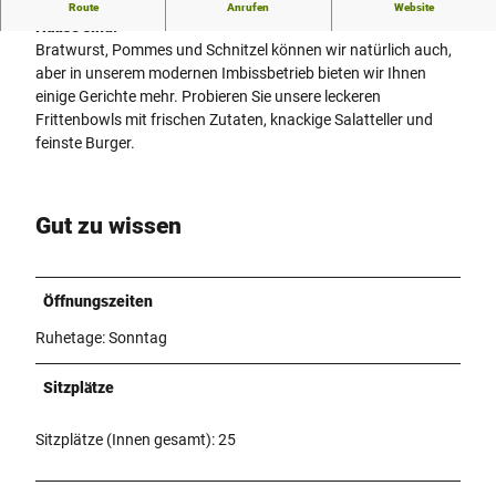
Mennes-Bratwerk: Wo Qualität, Kreativität und Frische zu
Route
Anrufen
Website
Hause sind!
Bratwurst, Pommes und Schnitzel können wir natürlich auch,
aber in unserem modernen Imbissbetrieb bieten wir Ihnen
einige Gerichte mehr. Probieren Sie unsere leckeren
Frittenbowls mit frischen Zutaten, knackige Salatteller und
feinste Burger.
Gut zu wissen
Öffnungszeiten
Ruhetage: Sonntag
Sitzplätze
Sitzplätze (Innen gesamt): 25